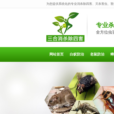
为您提供系统化的专业消杀除四害、灭杀害虫、害
专业
全方位虫
网站首页
白蚁防治
老鼠防治
蟑