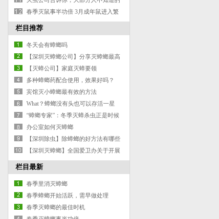
灭虫公司告诉你，大部分人不知道的
灭蚂蚁除蚂蚁防治蚂蚁小妙招
春季灭鼠事半功倍 3月成年鼠进入繁
殖期
栏目推荐
冬天会有蟑螂吗
【深圳灭蟑螂公司】分享灭蟑螂最高
效方法
【灭蟑公司】家庭灭蟑要领
多种蟑螂药配合使用，效果好吗？
宾馆灭小蟑螂最有效的方法
What？蟑螂没有头也可以存活一星
期！！！
“蟑螂专家”：冬季灭蟑杀虫正是时候
办公室如何灭蟑螂
【深圳除虫】除蟑螂的好方法有哪些
【深圳灭蟑螂】全国爱卫办关于开展
第25个爱国卫生月通知
栏目最新
春季里消灭蟑螂
春季蟑螂开始活跃，需早做处理
春季灭蟑螂的最佳时机