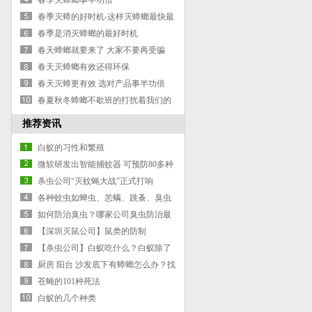
春季灭蟑螂事半功倍
春季灭蟑的好时机-这样灭蟑螂最快最
有效
春季是消灭蟑螂的最好时机
春天蟑螂就要来了 大家不要再受骗
春天灭蟑螂有效还得环保
春天灭蟑更有效 选对产品事半功倍
春夏秋冬蟑螂不歇班的打扰着我们的
生活，我们应该如何控制杀灭蟑螂
推荐资讯
白蚁的习性和繁殖
微软研发出智能捕蚊器 可预防80多种
疾病传播
杀虫公司“灭蚊蝇大战”正式打响
各种蚊虫如蜱虫、恙螨、跳蚤、臭虫
等咬后的症状（三）
如何防治臭虫？哪家公司臭虫防治最
专业
【深圳灭鼠公司】鼠类的防制
【杀虫公司】白蚁吃什么？白蚁除了
吃木头，还能吃钢筋水泥吗？
厨房 阳台 沙发底下有蟑螂怎么办？找
深圳杀虫公司灭蟑螂公司
苍蝇的101种死法
白蚁的几个种类