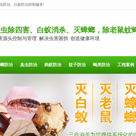
虫防治、白蚁防治控制服务!
杀虫除四害、白蚁消杀、灭蟑螂，除老鼠蚊
害源头控制与管理 解决虫害困扰 创造健康环境
螂防治
臭虫防治
蚂蚁防治
蚊子防治
蝇类防治
工程案例