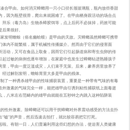
。
凑合甲由。如何消灭蟑螂用一只小口径长颈玻璃瓶，瓶内放些香甜
内，因为瓶壁很滑，爬出来就困难了。在甲由栖身跟活动的场合点
、拜乐（毒力岛）生物杀蟑胶饵等，点上后药不必抹掉，药效可能
是后果很好。
家发明蟾蜍（俗名癞蛤蟆）是甲由的天故。灭蟑螂虽然蟑螂可携带
们体内不能繁殖，属于机械性传播媒介。然而由于它们的侵害面
所活动，又可在食品上取食，因而它们引起肠道病和寄生虫卵的传
引起过敏的病例也逐年增加，在家庭中也发生过蟑螂钻进熟睡孩子
房里，甲由一度泛滥成灾，人们束手无策。后来，豢养房里放养了
。经过解剖发明，蟾蜍胃里大多是甲由的残体。
制了一种诱杀雄甲由的性味捕获装置，重要是一种带有气味的有毒
性外激素的气味完全一样，能把雄甲由引诱到粘性捕获纸上面毒逝
么，八米左右范畴内的雄甲由就能在五秒钟之内跳入这种陷阱装
的性外激素。除蟑螂还可以用干扰蟑螂对外界震动感受的方法去扑
出“嘘”的声音，然后迅速去拍打，就比较容易把它打死。
啦。有朝一日．人们普遍利用这些幻想的办法，使迫害人类健康