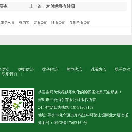
要点
上一篇：
对付蟑螂有妙招
消杀公司
灭四害
灭虫公司
除虫公司
深圳杀虫公司
虫防治
蚂蚁防治
蚊子防治
蝇类防治
跳蚤防治
虱子防治
联系我们
杀害虫网为您提供系统化的除四害消杀灭虫服务！
深圳市三合消杀有限公司 版权所有
24小时除四害热线 : 18718568168
地址 : 深圳市龙华区龙华街道中环路上塘商业大厦七楼
备案号：
粤ICP备17083461号