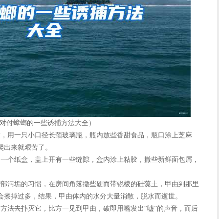
对付蟑螂的一些诱捕方法大全）
，用一只小口径长颈玻璃瓶，瓶内放些香甜食品，瓶口涂上芝麻
爬出来就艰苦了。
一个纸盒，盖上开有一些缝隙，盒内涂上粘胶，撒些新鲜面包屑，
部污垢的习惯，在房间角落撒些硬而带锐棱的硅藻土，甲由到那里
会擦掉过多，结果，甲由体内的水分大量消散，脱水而逝世。
法去扑灭它，比方一见到甲由，破即用嘴发出“嘘”的声音，而后