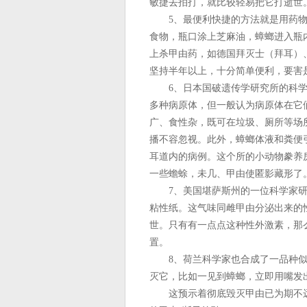
敏捷去拍打，就比较轻易把它打逝世
5、最便利快捷的方法就是用药物
食物，瓶口涂上芝麻油，蟑螂进入瓶
上杀甲由药，如德国拜灭士（拜耳）
坚持半年以上，十分简单便利，要害
6、日本国破遗传学研究所的科学
多种病原体，但一般认为病原体在它
广、食性杂，既可在垃圾、厕所等场
播不容忽视。此外，蟑螂体液和粪便
耳道内的病例。这个所的小动物豢养
一些蟾蜍，未几、甲由使匿影藏形了
7、美国堪萨斯州的一位科学家研
粘性纸。这气味同雌甲由分泌出来的
世。只有有一点点这种性外激素，那
置。
8、荷兰科学家也合成了一品种似
灭它，比如一见到蟑螂，立即用嘴发
这预示着彻底毁灭甲由已为期不远