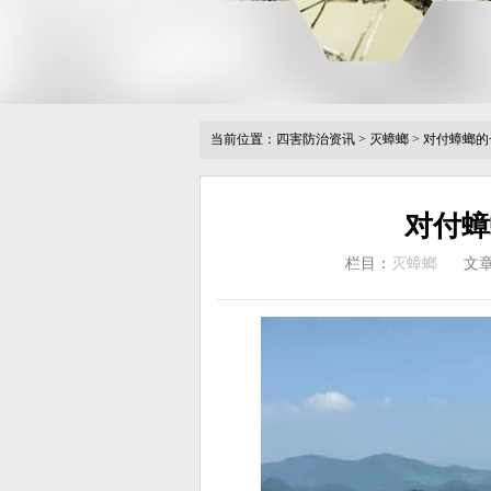
当前位置：
四害防治资讯
>
灭蟑螂
>
对付蟑螂的
对付蟑
栏目：
灭蟑螂
文