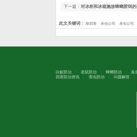
下一篇：
对冰柜和冰箱施放蟑螂胶饵的
此文关键词：
除四害
杀虫公司
杀虫公司
白蚁防治
老鼠防治
蟑螂防治
臭
四害防治资讯
害虫防治
问题解答