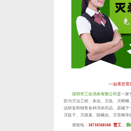
<<
如果您需
深圳市三合消杀有限公司
是一家
防与灭治工程、杀虫、灭鼠、灭蟑螂
品研发和销售各种消杀药品、器械于
灭蚊子、灭跳蚤、除螨虫、灭苍蝇等
请致电：
18718568168 贾工
，
我