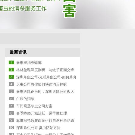
最新资讯
春季里消灭蟑螂
格林盈璐深度剖析，与蚊子正面交锋
灭蚊灯是否有效
深圳杀虫公司-光明杀虫公司-如何杀臭
虫-臭虫防治的方案
灭虫公司教你如何快速消灭蚂蚁
春季灭鼠正当时，深圳灭鼠公司教大
家如何灭鼠
白蚁的消除
车间熏蒸杀虫公司方案
春季蟑螂开始活跃，需早做处理
标准间指数在白纹伊蚊自然种群动态
深圳杀虫公司 臭虫防治方法