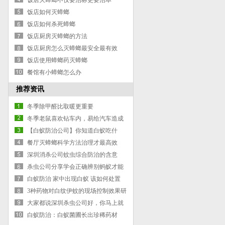
饭店灭蟑螂不仅要治标更要治本
饭店如何灭蟑螂
饭店如何杀死蟑螂
饭店厨房灭蟑螂的方法
饭店厨房怎么灭蟑螂最安全最有效
饭店使用蟑螂药灭蟑螂
餐馆有小蟑螂怎么办
推荐资讯
冬季除甲醛比取暖更重要
冬季老鼠喜欢钻车内，易给汽车造成
危害
【白蚁防治公司】你知道白蚁吃什
么？白蚁只吃素！
餐厅灭蟑螂科学方法治理才最高效
深圳消杀公司蚊虫综合防治的含意
杀虫公司分享学会正确辨别蚂蚁才能
快速灭蚂蚁
白蚁防治 家中出现白蚁 该如何处置
3种药物对白纹伊蚊的现场控制效果研
究
大家都说深圳杀虫公司好，你马上就
来体验
白蚁防治：白蚁菌圃长出珍稀药材