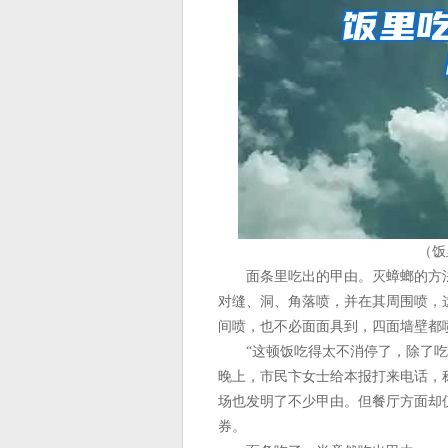
（饭
面条里吃出的甲由。灭蟑螂的方法
对缝、洞、角落喷，并在其周围喷，
间喷，也不必面面具到，四面墙壁都
“这顿饭吃得太不消停了，除了吃出
晚上，市民卞女士给本报打来电话，
场也发明了不少甲由。但餐厅方面却
券。