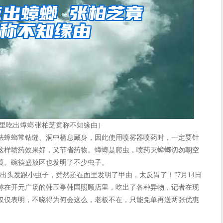
里吃出蟑螂 张柏芝竟称不知缘由）
蟑螂常钻缝、洞中栖息藏身，因此使用喷雾器喷药时，一定要针
这样喷药效果好，又节省药物。蟑螂是爬虫，喷药灭蟑螂切勿朝空
喷。碗筷盛放区也发明了不少虫子。
头发跟小虫子，竟然还在面里发明了甲由，太反胃了！”7月14日
称在开元广场的韩玉亭韩国照顾店里，吃出了各种异物，记者在现
仅仅表明，不晓得为何会这么，老板不在，只能免单再送两张优惠