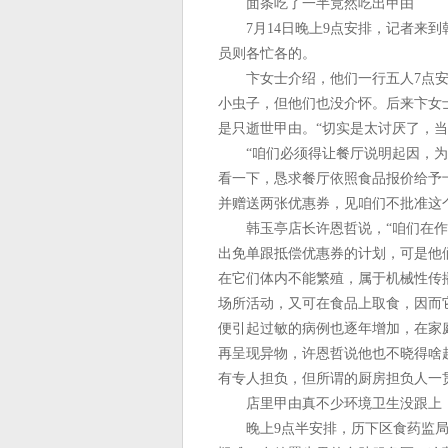
面条吃了一半竟然吃出甲由
7月14日晚上9点安排，记者来到
员则各忙各的。
卞女士介绍，他们一行五人7点安
小虫子，但他们也没介怀。后来卞女
是只逝世甲由。“切实是太讨厌了，当
“咱们必须得让餐厅说明起因，为
看一下，恳求餐厅依照食品报价给予
并赠送两张优惠券，见咱们不批准这
韩玉亭店长许恩哲说，“咱们在作
出免单跟抵偿优惠券的计划，可是他
在它们体内不能繁殖，属于机械性传
场所活动，又可在食品上取食，因而
便引起过敏的病例也逐年增加，在家
再呈现异物，许恩哲说他也不晓得啥
有专人担负，但所谓的厨房担负人一
店里甲由真不少环境卫生没跟上
晚上9点半安排，历下区食药监局