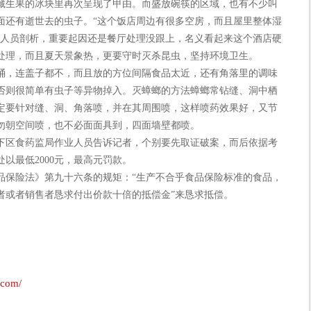
藏生果的冰块里再次呈现了甲由。而盛放碗筷的区域，也有不少叫
面还有逝世去的虫子。“这个饭店周边有很多空房，而且屋里整体湿
业人员剖析，重要起因还是餐厅处理没跟上，名义看起来这个酒店硬
处理，而且夏天景象热，更要守时灭杀昆虫，坚持环境卫生。
，连盖子都不，而且放的方位间隔食品太近，还有角落里的调味
否则很简单有虫子等异物掉入。灭蟑螂的方法蟑螂常钻缝、洞中栖
定要针对缝、洞、角落喷，并在其周围喷，这样喷药效果好，又节
勿朝空间喷，也不必面面具到，四面墙壁都喷。
区食药监局作业人员告诉记者，个别要先取证破案，而后依据考
以最低2000元，最高元罚款。
保险法》第九十六条的规矩：“生产不合乎食品保险标准的食品，
者或者销售者恳求付出价款十倍的抵偿金”来恳求抵偿。
.com/