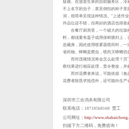
疑难。在放置生果的自助服务区，冷
不上名字的虫子，甚至倒扣的杯子里
润，很简单呈现这种情况。”上述作
件品位还不错，但再好的酒店也得靠
在餐厅厨房里，一个硕大的垃圾桶
料，都须要有盖子或用保鲜膜封上，
息藏身，因此使用喷雾器喷药时，一
省药物。蟑螂是爬虫，喷药灭蟑螂切
而对违规情况将会怎么处理？历下
察结果进行相应处理，责令整改，并处
而对花费者来说，可能依据《食品
花费者除恳求抵偿外，还可能向生产
深圳市三合消杀有限公司
联系电话：18718568168 贾工
公司网址：
http://www.shahaichong
扫描下方二维码，免费咨询！