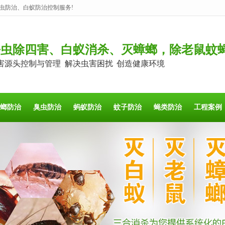
虫防治、白蚁防治控制服务!
杀虫除四害、白蚁消杀、灭蟑螂，除老鼠蚊
害源头控制与管理 解决虫害困扰 创造健康环境
螂防治
臭虫防治
蚂蚁防治
蚊子防治
蝇类防治
工程案例