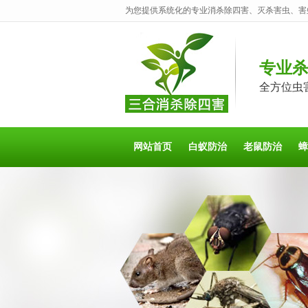
为您提供系统化的专业消杀除四害、灭杀害虫、害
专业
全方位虫
网站首页
白蚁防治
老鼠防治
蟑