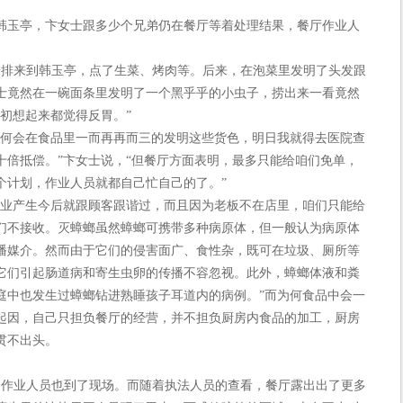
韩玉亭，卞女士跟多少个兄弟仍在餐厅等着处理结果，餐厅作业人
排来到韩玉亭，点了生菜、烤肉等。后来，在泡菜里发明了头发跟
士竟然在一碗面条里发明了一个黑乎乎的小虫子，捞出来一看竟然
初想起来都觉得反胃。”
何会在食品里一而再再而三的发明这些货色，明日我就得去医院查
十倍抵偿。”卞女士说，“但餐厅方面表明，最多只能给咱们免单，
个计划，作业人员就都自己忙自己的了。”
业产生今后就跟顾客跟谐过，而且因为老板不在店里，咱们只能给
们不接收。灭蟑螂虽然蟑螂可携带多种病原体，但一般认为病原体
播媒介。然而由于它们的侵害面广、食性杂，既可在垃圾、厕所等
它们引起肠道病和寄生虫卵的传播不容忽视。此外，蟑螂体液和粪
庭中也发生过蟑螂钻进熟睡孩子耳道内的病例。”而为何食品中会一
起因，自己只担负餐厅的经营，并不担负厨房内食品的加工，厨房
贯不出头。
作业人员也到了现场。而随着执法人员的查看，餐厅露出出了更多