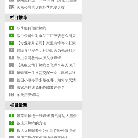
饭菜里掉进一只蟑螂 青岛海边人赔偿
260元
灭虫公司告诉你冬季也要灭蚊
栏目推荐
冬季如何预防蟑螂
除虫公司针对食品工厂应该怎么消灭
蟑螂
【专业消杀公司】家里有蟑螂？赶紧
杀光光！否则会引起肺炎！
保障食品安全，杜绝四害为先系列之
蟑螂
除虫公司教你从源头杀蟑螂
【杀虫公司】蟑螂会飞吗？有人说只
有怀孕的蟑螂才会飞？
雌蟑螂一生只需交配一次，就可以终
生产卵？
德国小蠊冬季多藏在哪，如何杀灭清
理？
搬家怎样避免把蟑螂带过去？
冬天用灭蟑吗
栏目最新
饭菜里掉进一只蟑螂 青岛海边人赔偿
260元
饭店灭蟑螂的方法
饭店灭蟑螂专业公司帮你轻松做得好