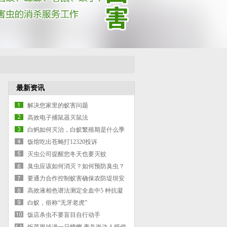
最新资讯
解决您家里的蚁害问题
高效电子捕鼠器灭鼠法
白蚂如何灭治，白蚁繁殖期是什么季
节
饭馆吃出苍蝇打12320投诉
灭虫公司提醒您冬天也要灭蚊
臭虫应该如何消灭？如何预防臭虫？
要通力合作控制蚁害确保农防堤坝安
全度汛
高效液相色谱法测定全血中5 种抗凝
血类灭鼠剂
白蚁，俗称“无牙老虎”
饭店杀虫不要盲目自行动手