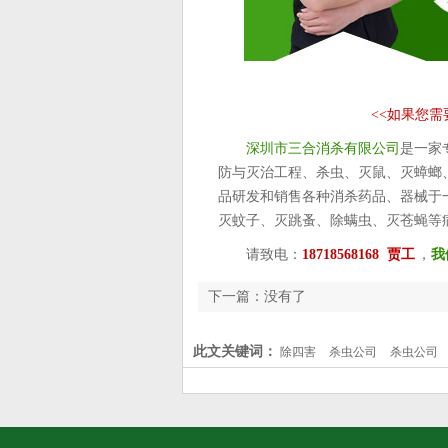
<<
如果您需
深圳市三合消杀有限公司
是一家
防与灭治工程、杀虫、灭鼠、灭蟑螂
品研发和销售各种消杀药品、器械于
灭蚊子、灭跳蚤、除螨虫、灭苍蝇等
请致电：
18718568168 贾工
，
我
下一篇：没有了
此文关键词：
除四害
杀虫公司
杀虫公司