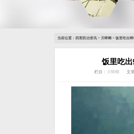
当前位置：
四害防治资讯
>
灭蟑螂
>
饭里吃出蟑
饭里吃出
栏目：
灭蟑螂
文