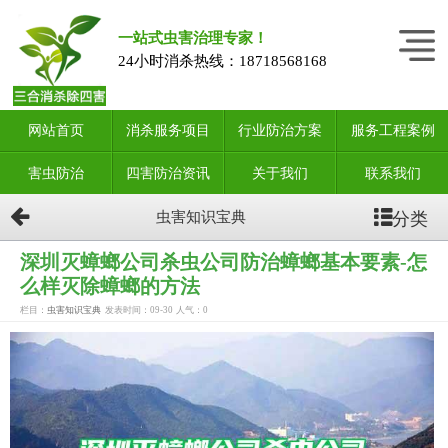
一站式虫害治理专家！
24小时消杀热线：
18718568168
网站首页
消杀服务项目
行业防治方案
服务工程案例
害虫防治
四害防治资讯
关于我们
联系我们
分类
虫害知识宝典
深圳灭蟑螂公司杀虫公司防治蟑螂基本要素-怎
么样灭除蟑螂的方法
栏目：
虫害知识宝典
发表时间：09-30
人气：
0