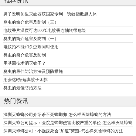
推荐资讯
男子发明仿生灭蚊器获国家专利 诱蚊指数超人体
臭虫的简介危害及防制（三）
电蚊香片温度可达800℃电蚊香连轴转很危险
臭虫的简介危害及防制（一）
电蚊拍不能和杀虫剂同时使用
臭虫的简介危害及防制
用基因技术消灭蚊子？
臭虫的最佳防治方法及预防措施
用会这6招远离蚊子困扰
臭虫的最佳防治方法
热门资讯
深圳灭蟑螂公司介绍杀不死蟑螂卵-怎么样灭除蟑螂的方法
深圳灭蟑公司提示：医院是蟑螂侵害比较严重的单位-怎么样灭除蟑螂
的方法
深圳灭蟑螂公司：小强踩死会“加速”繁殖-怎么样灭除蟑螂的方法