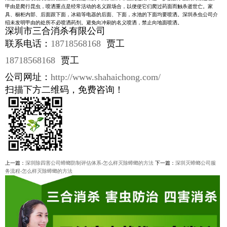
甲由是爬行昆虫，喷洒重点是经常活动的名义跟场合，以便使它们爬过药面而触杀逝世亡。家
具、橱柜内部、后面跟下面，冰箱等电器的后面、下面，水池的下面均要喷洒。深圳杀虫公司介
绍未发明甲由的处所不必喷洒药剂。避免向冲刷的名义喷洒，禁止向地面喷洒。
深圳市三合消杀有限公司
联系电话：
18718568168
贾工
18718568168
贾工
公司网址：
http://www.shahaichong.com/
扫描下方二维码，免费咨询！
上一篇：
深圳除四害公司蟑螂防制评估体系-怎么样灭除蟑螂的方法
下一篇：
深圳灭蟑螂公司服
务流程-怎么样灭除蟑螂的方法