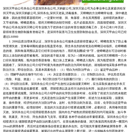
深圳灭甲由公司杀虫公司是深圳杀虫公司,灭蚂蚁公司,深圳灭鼠公司为企事业单位及家庭供给深
圳灭甲由,深圳灭蚂蚁公司,深圳杀虫,深圳灭老鼠,消毒服务。灭蟑螂的方法蟑螂常钻缝、洞中栖息
藏身，因此使用喷雾器喷药时，一定要针对缝、洞、角落喷，并在其周围喷，这样喷药效果好，
又节省药物。蟑螂是爬虫，喷药灭蟑螂切勿朝空间喷，也不必面面具到，四面墙壁都喷。深圳灭
甲由公司杀虫深圳灭蟑公司专业致力于把持各行业的有害生物跟消毒工作，至今已有11年历史，
获得有害生物防制服务资格证书，是深圳市鼠害与卫生虫害防制协会会员。深圳灭甲由公司已经
通过LS0900
1: 2000品质治理体系认证，深圳专业杀虫公司服务品质获得普遍认可。蟑螂危害为了防止毒
饵受潮失效，宜将毒铒颗粒盛放在瓶盖里布放。用含杀虫剂的粉笔划在蟑螂活动场所。在蟑螂栖
息的缝、洞和角落周围以及它们经常活动的地方，用药笔划圈或“井”字，使蟑螂进出可活动时都
因沾上涂划的粉迹而被毒死。涂划的道不能太细，应为2—3厘米的粗线。如何消灭蟑螂用一只小
口径长颈玻璃瓶，瓶内放些香甜食物，瓶口涂上芝麻油，蟑螂进入瓶内，因为瓶壁很滑，爬出来
就困难了。深圳杀虫公司介绍平时最为有效的甲由防治为同时有机的、就地取材地采取多种甲由
防治方法，即综合防治。其基本因素包含：（1）明白为何防治甲由；（2）鉴定甲由品种；
（3）理解甲由的生物学与行动；（4）决定是否须要防治；（5）控制防治办法、评估其优毛病
（危险、利益、效益）；（6）制订防治技巧计划跟履行计划；（7）履行保险有效的防治；
（8）评估防治后果。深圳杀虫公司介绍产生急性沾染病须要灭蟑时，应当采取疾速的化学杀灭
方法。可能采取超低量喷雾、烟熏、滞留喷洒以及这些方法的综合利用，如进步行滞留喷洒，再
超低量喷雾或烟熏。深圳杀虫公司介绍甲由的化学防治很多时候，在采取了前述方法仍然未能把
持甲由的数量；而更多时候，尤其是急性沾染病产生须要灭蟑时，前述方法未能采取，须要疾
速、操作简便、经济性好的方法防治甲由，这时，化学防治则为首选。目前，化学防治还是甲由
防治的重要手段。处理疫情时，首选的方法是进步行喷雾或烟熏灭蟑，必要的话，再用毒饵坚固
灭效。深圳杀虫公司介绍滞留喷洒杀虫剂 国内外生产销售的滞留喷洒药剂均可能采取，如斗争
呐、凯素灵、拜力坦、拜虫杀跟杀飞克等。喷雾器 各种手动或机动常量喷雾器。深圳杀虫公司介
绍喷洒方法 缝隙喷洒是甲由防治的重点技巧。在害虫栖身的裂缝、洞穴角落四周先喷洒一圈宽约
20cm的屏障条带，而后对这些栖身场合喷射足量的杀虫剂。也可能先常量喷洒树破屏障条带，再
用超低容量喷洒或烟雾熏蒸。被驱赶出的甲由从屏障带上爬过期，进一步接触杀虫剂而致逝世。