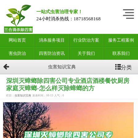
一站式虫害治理专家！
24小时消杀热线：
18718568168
网站首页
消杀服务项目
行业防治方案
服务工程案例
害虫防治
四害防治资讯
关于我们
联系我们
分类
虫害知识宝典
深圳灭蟑螂除四害公司专业酒店酒楼餐饮厨房
家庭灭蟑螂-怎么样灭除蟑螂的方
栏目：
虫害知识宝典
发表时间：08-13
人气：
0