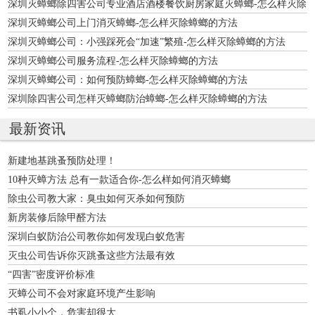
深圳灭蟑螂除四害公司专业酒店酒楼餐饮厨房家庭灭蟑螂-怎么样灭除
蟑螂的方
深圳灭蟑螂公司上门消灭蟑螂-怎么样灭除蟑螂的方法
深圳灭蟑螂公司：小强踩死会“加速”繁殖-怎么样灭除蟑螂的方法
深圳灭蟑螂公司服务流程-怎么样灭除蟑螂的方法
深圳灭蟑螂公司：如何预防蟑螂-怎么样灭除蟑螂的方法
深圳除四害公司怎样灭蟑螂防治蟑螂-怎么样灭除蟑螂的方法
最新资讯
新建地基跳蚤预防处理！
10种灭蟑方法 总有一款适合你-怎么样如何消灭蟑螂
除虫公司教大家：臭虫如何灭杀如何预防
新房装修后除甲醛方法
深圳白蚁防治公司教你如何发现白蚁危害
灭虫公司告诉你灭跳蚤这些方法最有效
“四害”密度评价标准
灭蟑公司不会对家庭环境产生影响
书虱小小个，危害却很大