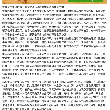
深圳灭甲由除四害公司专业酒店酒楼餐饮厨房家庭灭甲由
深圳白蚁防治除四害公司专业办公室灭鼠杀甲由，家庭橱柜门窗框家具木材质灭白蚁，装修防白
蚁除甲醛的杀虫公司。杀蟑螂也可用化学药物对付蟑螂、在蟑螂栖息和活动的场所，喷洒千分之
五的敌敌畏，或万分之三的溴氰菊酯、硼酸粉等，或者放几片蟑螂片，就能杀死蟑螂。有种叫“灭
蟑灵”的拟除虫菊脂杀虫剂，曾经在海运局的货轮、油轮和长江客轮的厨房内试用，六十立方米的
舱内喷药液三百毫升，蟑螂立即兴奋骚动，爬出倒毙。有些昏而不死的，在一天后死了，个别顽
强的也活不过五天。随着气温的降落，蚊子跟苍蝇是越来越少，然而在深圳地区，有一种害虫一
年四季都是一样的活动，那就是甲由（俗称打不逝世的小强）。
甲由喜好暖跟、湿润、多缝、食品丰富的环境，在冬季甲由隐匿在昏暗跟较暖跟的处所，重要集
中在厨房，紧挨炉灶、冰箱紧缩机、电器设备后面跟暖气片等热源邻近。活动绝对静止。因此冬
季发展灭蟑活动较为有利。一来找到的甲由因为处于静止状况轻易捕打，二来在凑近热源邻近集
中利用杀虫剂，可能获得较好的杀灭后果。
甲由的迫害跟令人讨厌的水平，甲由的迫害大家都是熟知的，不问可知，大家都疾恶如仇。灭蟑
螂蟑螂已被证明携带40种对脊椎动物致病的细菌，其中如传染麻风的麻风分支杆菌、传染腺鼠疫
的鼠疫杆菌、传染痢疾的志贺氏痢疾杆菌和小儿腹泻的志贺氏副痢疾杆菌、引起尿道感染的绿脓
杆菌、引起泌尿生殖道和肠道感染的大肠杆菌以及传播肠道病和胃炎的多种沙门氏菌等。此外，
蟑螂尚可携带引起食物中毒的多种致病菌。甲由善于钻缝，多少乎有水跟食品的处所都可生存。
假如前提不好，较长时光不吃不喝，也不会逝世亡。因此，及时清理垃圾、堵洞抹缝是消除蟑患
的基本。
杀灭甲由一定要依据环境、场合、部位的特点抉择不同的方法跟药物剂型。灭蟑螂的方法蟑螂常
钻缝、洞中栖息藏身，因此使用喷雾器喷药时，一定要针对缝、洞、角落喷，并在其周围喷，这
样喷药效果好，又节省药物。蟑螂是爬虫，喷药灭蟑螂切勿朝空间喷，也不必面面具到，四面墙
壁都喷。在家庭中常用杀灭甲由的方法是用甲由屋粘捕、毒饵、胶饵诱杀、粉剂触杀、开水烫
杀、气雾剂速杀。对甲由数量多、密度大又必须敏捷的降落密度的场合杀灭后果zui好的方法是熏
蒸法。它是让有熏蒸作用的药剂在一定温度下直接施展成气体，把甲由从它的隐藏的缝隙里熏出
来并杀逝世。能在40分钟内杀逝世90%以上的甲由成、若虫，并对人跟宠物无害。另外，装修时
提前对建材进行防蟑处理，也可收到较好后果.