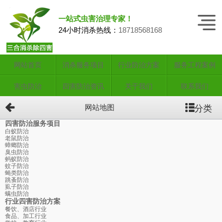
一站式虫害治理专家！
24小时消杀热线：
18718568168
网站首页
消杀服务项目
行业防治方案
服务工程案例
害虫防治
四害防治资讯
关于我们
联系我们
分类
网站地图
四害防治服务项目
白蚁防治
老鼠防治
蟑螂防治
臭虫防治
蚂蚁防治
蚊子防治
蝇类防治
跳蚤防治
虱子防治
螨虫防治
行业四害防治方案
餐饮、酒店行业
食品、加工行业