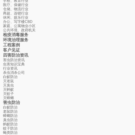
学校、教育行业
医疗、保健行业
仓储、物流行业
商超、连锁行业
休闲、娱乐行业
办公、写字楼CBD
家庭、公寓物业小区
公共环境、政府机关
检疫消毒服务
环境治理服务
工程案例
客户见证
四害防治资讯
害虫防治资讯
虫害知识宝典
行业资讯
杀虫消杀公司
白蚁防治
灭老鼠
灭臭虫
灭蚂蚁
灭蚊子
灭蟑螂
害虫防治
白蚁防治
老鼠防治
蟑螂防治
臭虫防治
蚂蚁防治
蚊子防治
蝇类防治