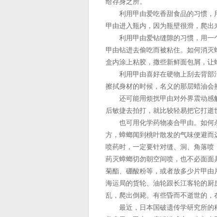
给存身之所。
利用甲由爱吃香甜食品的习惯，用
甲由进入瓶内，因为瓶壁很滑，爬出
利用甲由爱钻缝隙的习惯，用一个
甲由钻进去偷吃而被粘住。如何消灭
盒内涂上粘胶，撒些新鲜面包屑，让
利用甲由喜好在硬物上刮去背部污
擦拭身材的时候，名义的那层蜡油会
还可能用烦扰甲由对外界震动感触的
后敏捷去拍打，就比较轻易把它打逝
也可用化学药物凑合甲由。如何杀
方，蟑螂闻到桃叶散发的气味便避而
喷药时，一定要针对缝、洞、角落喷
药灭蟑螂切勿朝空间喷，也不必面面
菊酯、硼酸粉等，或者放多少片甲由
海运局的货轮、油轮跟长江客轮的厨
乱，爬出倒毙。有些昏而不逝世的，
最近，日本国破遗传学研究所的科