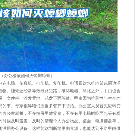
（办公楼该如何灭蟑螂蟑螂）
在电脑、传真机、打印机、复印机、电话跟饮水机内部或周边活
洁物、褪壳还经常导致线路短路，破坏电器。除此之外，甲由也会
屉、文件柜、沙发背地、花盆下面等处。甲由因为抗药性与生存才
易的事。专家倡导咱们应当多管齐下防治。办公室人员首先应转变
的办公室就餐，不在抽屉里放零食，不在有用电脑时吃面包等有粉
的时候及时盖盖，及时的清理个人办公物品、桌面、电脑键盘等，
闭没用办公设备，这样能达到断绝甲由食源，也能达到不给甲由供