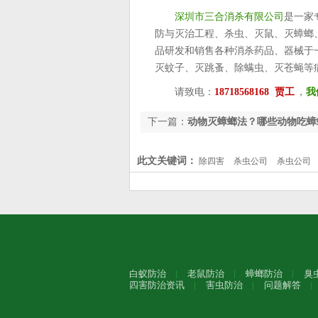
深圳市三合消杀有限公司
是一家
防与灭治工程、杀虫、灭鼠、灭蟑螂
品研发和销售各种消杀药品、器械于
灭蚊子、灭跳蚤、除螨虫、灭苍蝇等
请致电：
18718568168 贾工
，
我
下一篇：
动物灭蟑螂法？哪些动物吃蟑
此文关键词：
除四害
杀虫公司
杀虫公司
白蚁防治
老鼠防治
蟑螂防治
臭
四害防治资讯
害虫防治
问题解答