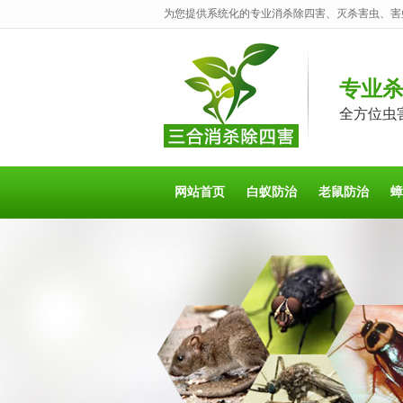
为您提供系统化的专业消杀除四害、灭杀害虫、害
专业
全方位虫
网站首页
白蚁防治
老鼠防治
蟑