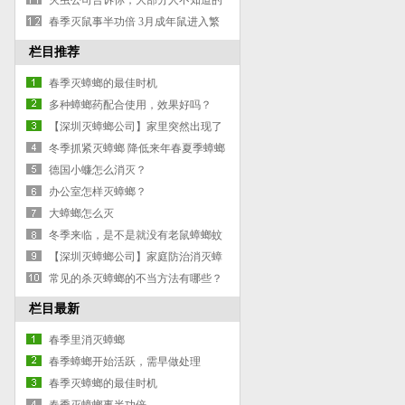
灭虫公司告诉你，大部分人不知道的
灭蚂蚁除蚂蚁防治蚂蚁小妙招
春季灭鼠事半功倍 3月成年鼠进入繁
殖期
栏目推荐
春季灭蟑螂的最佳时机
多种蟑螂药配合使用，效果好吗？
【深圳灭蟑螂公司】家里突然出现了
蟑螂
冬季抓紧灭蟑螂 降低来年春夏季蟑螂
危害
德国小蠊怎么消灭？
办公室怎样灭蟑螂？
大蟑螂怎么灭
冬季来临，是不是就没有老鼠蟑螂蚊
蝇了？
【深圳灭蟑螂公司】家庭防治消灭蟑
螂常用三大妙招
常见的杀灭蟑螂的不当方法有哪些？
栏目最新
春季里消灭蟑螂
春季蟑螂开始活跃，需早做处理
春季灭蟑螂的最佳时机