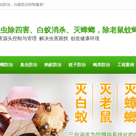
虫防治、白蚁防治控制服务!
杀虫除四害、白蚁消杀、灭蟑螂，除老鼠蚊
害源头控制与管理 解决虫害困扰 创造健康环境
螂防治
臭虫防治
蚂蚁防治
蚊子防治
蝇类防治
工程案例