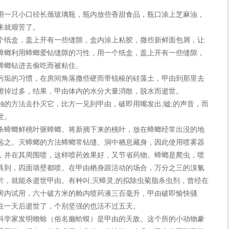
一只小口径长颈玻璃瓶，瓶内放些香甜食品，瓶口涂上芝麻油，
来就艰苦了。
纸盒，盖上开有一些缝隙，盒内涂上粘胶，撒些新鲜面包屑，让
蟑螂利用蟑螂爱钻缝隙的习性，用一个纸盒，盖上开有一些缝隙，
蟑螂钻进去偷吃而被粘住。
垢的习惯，在房间角落撒些硬而带锐棱的硅藻土，甲由到那里去
擦掉过多，结果，甲由体内的水分大量消散，脱水而逝世。
方法去扑灭它，比方一见到甲由，破即用嘴发出;嘘;的声音，而
世。
蟑螂鲜桃叶驱蟑螂。将新摘下来的桃叶，放在蟑螂经常出没的地
远之。灭蟑螂的方法蟑螂常钻缝、洞中栖息藏身，因此使用喷雾器
，并在其周围喷，这样喷药效果好，又节省药物。蟑螂是爬虫，喷
具到，四面墙壁都喷。在甲由栖身跟活动的场合，万分之三的溴氰
片，就能杀逝世甲由。有种叫;灭蟑灵;的拟除虫菊脂杀虫剂，曾经在
房内试用，六十破方米的舱内喷药液三百毫升，甲由破即愉快骚
在一天后逝世了，个别坚强的也活不过五天。
学家发明蟾蜍（俗名癞蛤蟆）是甲由的天敌。这个所的小动物豢