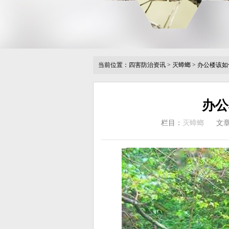
当前位置：
四害防治资讯
>
灭蟑螂
>
办公楼该如
办公
栏目：
灭蟑螂
文