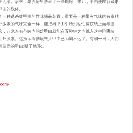
手无策。后来，豢养房里放养了一些蟾蜍，未几，甲由便匿影藏形
甲由的残体。
一种诱杀雄甲由的性味捕获装置，重要是一种带有气味的有毒粘
外激素的气味完全一样，能把雄甲由引诱到粘性捕获纸上面毒逝
么，八米左右范畴内的雄甲由就能在五秒钟之内跳入这种陷阱装
性外激素。这预示着彻底毁灭甲由已为期不远了。有朝一日，人们
健康的甲由;断子绝孙;。
.com/