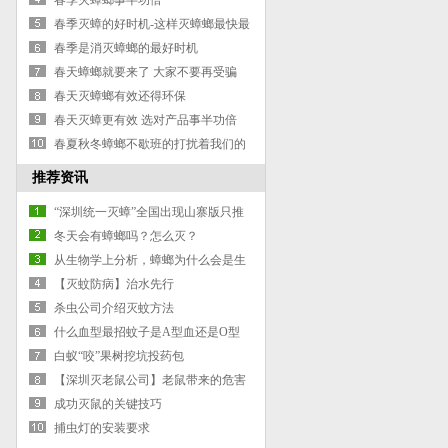
春季灭蟑螂事半功倍
春季灭蟑的好时机-这样灭蟑螂最快最
有效
春季是消灭蟑螂的最好时机
春天蟑螂就要来了 大家不要再受骗
春天灭蟑螂有效还得环保
春天灭蟑更有效 选对产品事半功倍
春夏秋冬蟑螂不歇班的打扰着我们的
生活，我们应该如何控制杀灭蟑螂
推荐资讯
“深圳统一灭蟑”全国出现山寨版只推
蟑螂药
冬天会有蟑螂吗？怎么灭？
从生物学上分析，蟑螂为什么会是生
命力进化程度如此之高的物种？
【灭蚊防病】治水先行
杀虫公司介绍灭蚊方法
什么血型最招蚊子是A型血还是O型
血？
白蚁“咬”果树挖坑投药包
【深圳灭老鼠公司】老鼠带来的危害
有哪些？
成功灭鼠的关键技巧
捕虫灯的安装要求