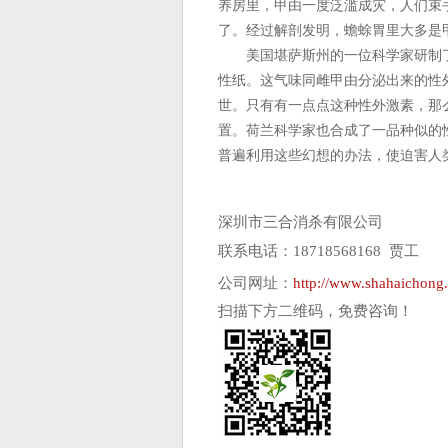
养房里，甲由一度泛滥成灾，人们束
了。经过解剖发明，蟾蜍胃里大多是
美国堪萨斯州的一位科学家研制了
性纸。这气味同雌甲由分泌出来的性
世。只有有一点点这种性外激素，那
置。荷兰科学家也合成了一品种似的
普遍利用这些幻想的办法，使迫害人类
深圳市三合消杀有限公司
联系电话：18718568168 贾工
公司网址：
http://www.shahaichong
扫描下方二维码，免费咨询！