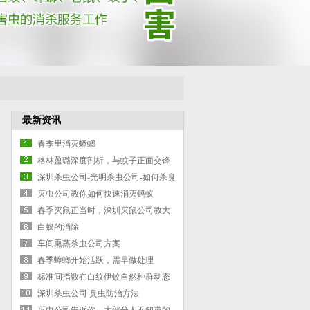
最新资讯
春季里消灭蟑螂
格林盈璐深度剖析，与蚊子正面交锋
灭蚊灯是否有效
深圳杀虫公司-光明杀虫公司-如何杀臭
虫-臭虫防治的方案
灭虫公司教你如何快速消灭蚂蚁
春季灭鼠正当时，深圳灭鼠公司教大
家如何灭鼠
白蚁的消除
车间熏蒸杀虫公司方案
春季蟑螂开始活跃，需早做处理
标准间指数在白纹伊蚊自然种群动态
深圳杀虫公司 臭虫防治方法