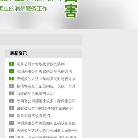
最新资讯
消杀公司针对埃及伊蚊的防制
深圳杀虫公司教您防治臭虫的方法
灭蚂蚁的方法？防与灭同时进行才最
好
福清将在全市范围内统一灭鼠一个月
白蚁的生活规则与灭治
除四害公司哪里比较多？除四害公司
排行榜
白蚁被归类为蟑螂!生物学家的新分
类，你能接受吗
消杀公司灭蚊有高招
深圳杀虫公司教您如何正确认识臭虫
灭蚂蚁的方法，除虫公司教大家轻松3