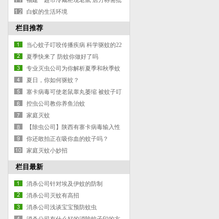
步消灭家里的蚂蚁
福建一超市冷藏柜现老鼠 店方称需批
准后才能回应
白蚁的生活环境
栏目推荐
当心蚊子叮咬传播疾病 科学驱蚊的22
个妙招
夏季快来了 防蚊你做好了吗
专业灭虫公司为你解析夏季和秋季蚊
子的区别
夏日，你如何驱蚊？
塞卡病毒可使老鼠睾丸萎缩 被蚊子叮
一下这么可怕？
控虫公司教你养鱼治蚊
家庭灭蚊
【除虫公司】陕西有寨卡病毒输入性
风险 主要通过蚊虫传播
你还敢拍正在吸你血的蚊子吗？
家庭灭蚊小妙招
栏目最新
消杀公司针对埃及伊蚊的防制
消杀公司灭蚊有高招
消杀公司浅谈宝宝预防蚊虫