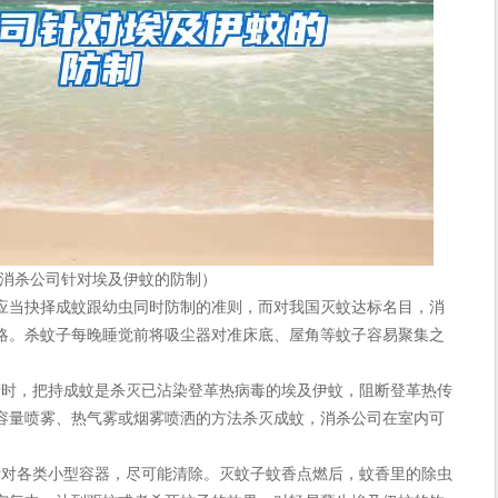
消杀公司针对埃及伊蚊的防制）
当抉择成蚊跟幼虫同时防制的准则，而对我国灭蚊达标名目，消
略。杀蚊子每晚睡觉前将吸尘器对准床底、屋角等蚊子容易聚集之
。
时，把持成蚊是杀灭已沾染登革热病毒的埃及伊蚊，阻断登革热传
容量喷雾、热气雾或烟雾喷洒的方法杀灭成蚊，消杀公司在室内可
对各类小型容器，尽可能清除。灭蚊子蚊香点燃后，蚊香里的除虫