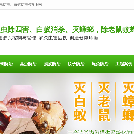
虫防治、白蚁防治控制服务!
杀虫除四害、白蚁消杀、灭蟑螂，除老鼠蚊
害源头控制与管理 解决虫害困扰 创造健康环境
螂防治
臭虫防治
蚂蚁防治
蚊子防治
蝇类防治
工程案例