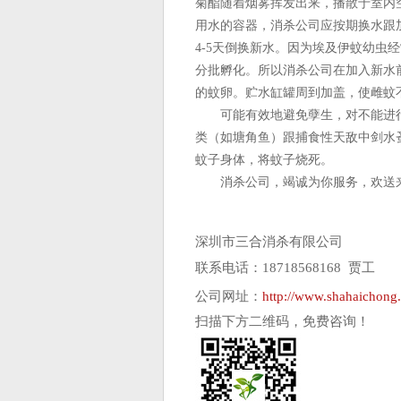
菊酯随着烟雾挥发出来，播散于室内
用水的容器，消杀公司应按期换水跟
4-5天倒换新水。因为埃及伊蚊幼虫
分批孵化。所以消杀公司在加入新水
的蚊卵。贮水缸罐周到加盖，使雌蚊
可能有效地避免孽生，对不能进行
类（如塘角鱼）跟捕食性天敌中剑水
蚊子身体，将蚊子烧死。
消杀公司，竭诚为你服务，欢送
深圳市三合消杀有限公司
联系电话：18718568168 贾工
公司网址：
http://www.shahaichong
扫描下方二维码，免费咨询！