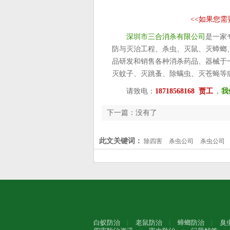
<<
如果您需
深圳市三合消杀有限公司
是一家
防与灭治工程、杀虫、灭鼠、灭蟑螂
品研发和销售各种消杀药品、器械于
灭蚊子、灭跳蚤、除螨虫、灭苍蝇等
请致电：
18718568168 贾工
，
我
下一篇：没有了
此文关键词：
除四害
杀虫公司
杀虫公司
白蚁防治
老鼠防治
蟑螂防治
臭