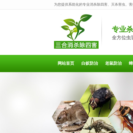
为您提供系统化的专业消杀除四害、灭杀害虫、害
专业
全方位虫
网站首页
白蚁防治
老鼠防治
蟑