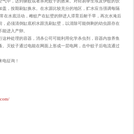
空气中，达到驱蚊或者杀死蚊子的效果。对轻易孽生埃及伊蚊的饮
加盖，按期刷缸换水。在水源比较充分的地区，贮水应当强调每隔
经常在水底活动，雌蚊产在缸壁的卵进人滞育后耐干旱，再次水淹后
前，必须清倒缸底积水跟洗刷缸壁，以清除可能倒剩的幼虫跟存在
不能进入产卵。
这种处理的容器，消杀公司可能利用化学杀虫剂，容器内放养鱼
蚤。灭蚊子通过电能在网面上形成一层电网，击中蚊子后电流通过
来电征询！
.com/