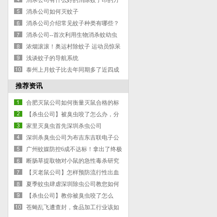
消杀公司有什么好的消除蚊子印的方
法呢？
消杀公司如何灭蚊子
消杀公司介绍常见蚊子种类有哪些？
消杀公司--首次利用生物消杀蚊幼虫
投放5万柳条鱼
浓烟滚滚！奥运村除蚊子 运动员惊呆
了
浅谈蚊子的导航系统
泰州上月蚊子比去年同期多了近四成
推荐资讯
合肥灭鼠公司如何衡量灭鼠合格的标
准
【杀虫公司】被臭虫咬了怎么办，分
享5个被臭虫咬后的注意事项
家里灭臭虫首先深圳杀虫公司
深圳杀臭虫公司为布吉东吉联电子公
司做臭虫防治服务
广州蚊媒防控6成不达标！拿出了终极
武器
断肠草提取物对小鼠的急性毒杀研究
【灭老鼠公司】怎样预防流行性出血
热？
夏季蚊虫肆虐深圳除虫公司教您如何
收拾蚊虫大军
【杀虫公司】教你被臭虫咬了怎么
办，3种药物可缓解臭虫叮咬症状！
苍蝇乱飞遭查封，食品加工行业该如