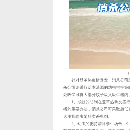
（
针对登革热疫情暴发，消杀公司应
杀公司则采取治本清源的幼虫把持策
处吸尘可将大部分蚊子吸入吸尘器内
1、成蚊的防制在登革热暴发盛行
播的重要办法，消杀公司可采取超低
选用拟除虫菊醋类杀虫剂。
2、幼虫的把持清除孽生场合，针