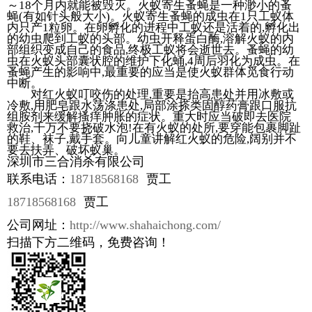
～18个月内就能被毁灭。火蚁寄生蚤蝇是一种渺小的蚤
蝇(有如针头般大小)。火蚁寄生蚤蝇的成虫在1只工蚁体
内只产1粒卵。在卵孵化的进程中工蚁还是活着的,孵化出
的幼虫爬到工蚁的头部。幼虫开释蛋白酶,溶解火蚁的内
部组织变成自己的食品,终极工蚁将会逝世去。蚤蝇的幼
虫在火蚁头部囊状腔的维护下化蛹,4周后羽化为成虫。在
蚤蝇产生的影响中,最重要的应当是使火蚁群体觅食行动
中断。
对红火蚁叮咬伤的处理,重要是抬高患处并用冰敷或
冷敷,用肥皂跟水荡涤患处,局部涂搽类固醇药膏跟口服抗
组胺剂来缓解搔痒肿胀的症状。重大时应当破即去医院
救治,千万不要挠破水泡!在有火蚁的处所,要穿能包裹脚趾
的鞋、袜子,戴手套。向儿童讲解红火蚁的危险,阔别并不
要去扶弄、破坏蚁巢。
深圳市三合消杀有限公司
联系电话：
18718568168
贾工
18718568168
贾工
公司网址：
http://www.shahaichong.com/
扫描下方二维码，免费咨询！