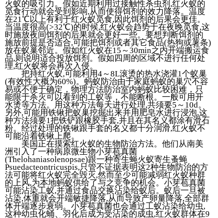
火蚁的吸引力。假如近期利用过接触性杀虫剂,红火蚁的
觅食行动就会受到影响,从而使得饵剂的效力降落。温度
在21℃以上有利于红火蚁觅食,因此饵剂的后果会更佳。
当温度很高(>32℃)的时候,红火蚁会趋势于在夜晚觅食,这
时施放夜间饵剂的后果就会更好一些。要想判断饵剂的
施放前提是否适合,可能把饵剂或者其它食品(热狗或薯条)
放在蚁巢邻近。假如红火蚁在15～30min之内开端搬运食
品,则说明适合投放饵剂。假如四周的区域不进行任何处
理,红火蚁将会再次入侵。
把持红火蚁,可能利用4～8L滚烫的热水浇灌1个蚁巢
(有效性大概为60%)。蚂蚁防治由于家庭蚂蚁的巢穴不容
易或不便于确定，物理方法防治室内蚂蚁比较困难，只
能限于杀灭可以看到的工蚁等，不能断根。一般可用开
水烫等方法。用这种方法每天进行处理,共须要5～10d。
另外,可能用铁锹把蚁巢挖掘出来并用肥皂水进行浸泡,这
种方法须要1把铁铲跟橡胶手套,并且在其名义都涂有滑石
粉。经过处理的铁锹跟手套的名义都十分润滑,红火蚁不
可能沿着铁锹上爬。
美国正在摸索红火蚁的生物防治方法。他们从南美
洲引入了一种病原微生物小芽苞真菌
(Thelohaniasolenopsae)跟一种寄生蝇火蚁寄生蚤蝇
Psuedacteontricuspis,只管不证据表明这2种生物防治的方
法可能将红火蚁完全毁灭,然而至少可能减弱红火蚁种群
的上风,为本地蚂蚁供给了与之竞争的机会。小芽苞真菌
可能沾染工蚁,并通过食品交换沾染给蚁后。蚁后一旦被
沾染,体重就会开端敏捷降落,从而导致产卵量降落,全部群
体开端逐步衰弱。小芽苞真菌也会通过工蚁沾染给幼虫,
这种幼虫化蛹、羽化后成为受沾染的成虫,红火蚁群体在9