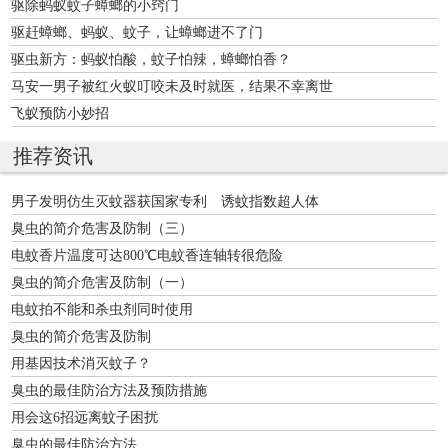
驱除蚂蚁蚊子蟑螂的小窍门
驱赶蟑螂、蚂蚁、蚊子，让蟑螂进不了门
驱虫新方：蚂蚁怕酸，蚊子怕辣，蟑螂怕香？
马安一男子被红火蚁叮咬未及时就医，结果不幸离世
飞蚁预防小妙招
推荐资讯
男子发明仿生灭蚊器获国家专利 诱蚊指数超人体
臭虫的简介危害及防制（三）
电蚊香片温度可达800℃电蚊香连轴转很危险
臭虫的简介危害及防制（一）
电蚊拍不能和杀虫剂同时使用
臭虫的简介危害及防制
用基因技术消灭蚊子？
臭虫的最佳防治方法及预防措施
用会这6招远离蚊子困扰
臭虫的最佳防治方法