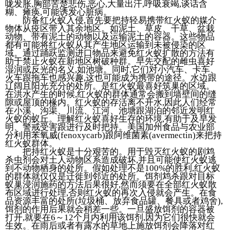
咙发胀,胸部苦楚悲伤,恶心,大量出汗,呼吸衰竭,谈话含
糊、瘫痪,可能诱发心脏病。
防备红火蚁入侵,首先要把持轻易携带红火蚁的媒介
物体从疫区带入其余地区。如泥土、草皮、干草、盆栽
动物、带有泥土的动物以及运输泥土的容器。这些物品
都有可能将红火蚁从其产生地区运输到未被侵染的区
域。通过踊跃监测进口物品来避免红火蚁扩散的方法有
助于禁止火蚁在新地区树破种群。早先交配的雌虫喜好
湿润或反光的名义,如池塘。同时,它们对小汽车、卡车、
火车跟拖车也感兴趣,这也可能成为携带的途径。水边跟
辽阔且阳光充分的处所。是红火蚁最喜好筑巢的区域。
在洪水产生的时候,红火蚁的群体通常会搬到墙壁间的缝
隙或屋顶的椽内。红火蚁的存活离不开水,因此人们经常
在小溪、沟渠、川流、江河、池塘跟湖泊的邻近发明红
火蚁的蚁丘。理解红火蚁喜好生存的环境,有助于及早发
明、警戒受害跟进行及时把持。美国加州食品与农业部
分利用苯氧威(fenoxycarb)跟阿维菌素(avermectin)来把持
红火蚁群体。
把持红火蚁是十分艰苦的。用于毁灭红火蚁的剧鸩
杀虫剂会对土人动物区系造成破坏,并且可能使红火蚁逃
到不动物栖身的处所。假如处理不是100%的胜利,红火蚁
的群体就仅仅是迁徙到邻近的处所。饵剂鸩杀跟对目标
蚁巢浸润施药的方法后果很好,然而须要在全部红火蚁散
布区域进行处理,否则红火蚁的再次入侵就会产生。在食
品资源丰富的处所(垃圾桶、放弃食品罐、餐具或者鸡舍),
饵剂的作用后果就会稍差一些。一旦盛放饵剂的容器被
打开,就要在6～12个月内利用该饵剂,因为它们很快就会
生效。在雨后或者有露水的草地上施放饵剂会降落对红