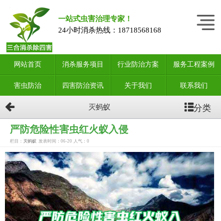
一站式虫害治理专家！
24小时消杀热线：
18718568168
网站首页
消杀服务项目
行业防治方案
服务工程案例
害虫防治
四害防治资讯
关于我们
联系我们
分类
灭蚂蚁
严防危险性害虫红火蚁入侵
栏目：
灭蚂蚁
发表时间：06-20
人气：
0