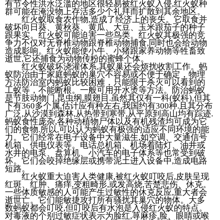
有节令性洪水泛滥的地区很轻易被红火蚁入侵,红火蚁种
群可能在淹没物上存活多少个礼拜而扩散到其余地区。
红火蚁取食农作物,造成了经济上的丧失。它取食并
破坏向日葵、黄秋葵、黄瓜、大豆、玉米跟茄子的种子
跟果实。红火蚁可能迫害一些鸟类。红火蚁其极强的竞
争力不仅对无脊椎动物跟脊椎动物捕食,同时也会给动物
造成影响。红火蚁能使小牛、小猪跟家养动物等牲畜致
逝世,它还捕食为动物传粉的蜜蜂个体。
红火蚁破坏浇灌体系,其蚁巢还会烦扰收割工作。蚂
蚁防治由于家庭蚂蚁的巢穴不容易或不便于确定，物理
方法防治室内蚂蚁比较困难，只能限于杀灭可以看到的
工蚁等，不能断根。一般可用开水烫等方法。防治蚂蚁
是节肢动物门,昆虫纲,膜翅目.虽然其仅有一科(蚁科),但其
下有360多个属,估计应有种左右,我国约有300种.且其分布
广泛,从沙漠到森林,从热带到寒带,从平原到高山均有踪迹.
蚂蚁食性庞杂,各种动植物尸体以及有机残渣均可成为它
们的食物.所以,可以认为蚂蚁有极强的适应不同环境的能
力。它们经常在电子设备中大量滋生,如空调、交通信号
机箱、供电仪表等。电话总机箱、机场着陆灯、油井或
水井的电泵、盘算机、小汽车的电子体系等也常受到破
坏。它们会咬掉绝缘层或携带泥土进入设备中,造成电路
短路。
红火蚁重大迫害人类健康,被红火蚁叮咬后,皮肤呈现
红斑、红肿、痛痒,变粗畸形,或发高烧,苦楚悲伤、休克。
一些体质敏感的人可能产生过敏性的休克反应,重大者会
逝世亡。它们能敏捷攻打所有骚扰其巢穴的物体。大多
数蚂蚁都会叮咬,但叮咬后有水泡是入侵红火蚁的特点。
对毒液的个别过敏症状表示为脸红,荨麻疹,脸、眼睛或喉