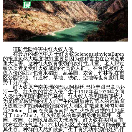
谨防危险性害虫红火蚁入侵
在最近的媒体中,对于红火蚁SolenopsisinvictaBuren
的报道忽然大幅度增加,重要是因为这种害虫在台湾造成
重大迫害。这种红火蚁有很强的攻打性,儿童、老人跟过
敏体质者是受红火蚁威胁的“高危人群”。在台湾,被红火
蚁入侵的处所包含水稻田、蔬菜园、农舍、竹林等,在市
区公园绿地、行道树、草地、铁轨、空地等也有发明,局
势十分严格。
红火蚁原产南美洲的巴西,阿根廷,巴拉圭跟巴拿马运
河一带。红火蚁的首次入侵产生于1918年至1930年之间,
入侵地为美国的阿拉巴马州。红火蚁入侵美国南部被认
为是随贸易货物的进入而产生的,随后通过苗木的运输,红
火蚁敏捷扩散到美国南部的宽大地区,扩散速度均匀每年
近200km。目前,在美国东南部,被红火蚁所占据的土地超
过了1.06亿hm2。红火蚁群体的重要栖身地是草坪、花
园、校园、公园以及高尔夫球场等。红火蚁在美国目前
散布在最低气温为-12℃以南地区,过低的温度可能会限度
其生存。种群的天然扩散多产生于有流动水源的处所,伴