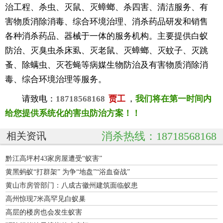
治工程、杀虫、灭鼠、灭蟑螂、杀四害、清洁服务、有
害物质消除消毒、综合环境治理、消杀药品研发和销售
各种消杀药品、器械于一体的服务机构。主要提供白蚁
防治、灭臭虫杀床虱、灭老鼠、灭蟑螂、灭蚊子、灭跳
蚤、除螨虫、灭苍蝇等病媒生物防治及有害物质消除消
毒、综合环境治理等服务。
请致电：
18718568168
贾工
，
我们将在第一时间内
给您提供系统化的害虫防治方案！！
消杀热线：18718568168
相关资讯
黔江高坪村43家房屋遭受“蚁害”
黄黑蚂蚁“打群架” 为争“地盘”“浴血奋战”
黄山市房管部门：八成古徽州建筑面临蚁患
高州惊现7米高罕见白蚁巢
高层的楼房也会发生蚁害