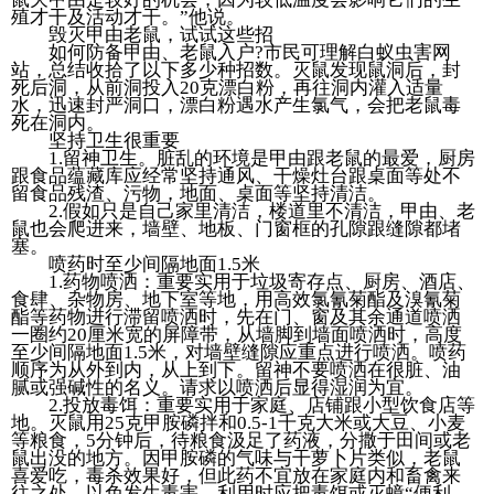
殖才干及活动才干。”他说。
毁灭甲由老鼠，试试这些招
如何防备甲由、老鼠入户?市民可理解白蚁虫害网
站，总结收拾了以下多少种招数。灭鼠发现鼠洞后，封
死后洞，从前洞投入20克漂白粉，再往洞内灌入适量
水，迅速封严洞口，漂白粉遇水产生氯气，会把老鼠毒
死在洞内。
坚持卫生很重要
1.留神卫生。脏乱的环境是甲由跟老鼠的最爱，厨房
跟食品蕴藏库应经常坚持通风、干燥灶台跟桌面等处不
留食品残渣、污物，地面、桌面等坚持清洁。
2.假如只是自己家里清洁，楼道里不清洁，甲由、老
鼠也会爬进来，墙壁、地板、门窗框的孔隙跟缝隙都堵
塞。
喷药时至少间隔地面1.5米
1.药物喷洒：重要实用于垃圾寄存点、厨房、酒店、
食肆、杂物房、地下室等地，用高效氯氰菊酯及溴氰菊
酯等药物进行滞留喷洒时，先在门、窗及其余通道喷洒
一圈约20厘米宽的屏障带，从墙脚到墙面喷洒时，高度
至少间隔地面1.5米，对墙壁缝隙应重点进行喷洒。喷药
顺序为从外到内，从上到下。留神不要喷洒在很脏、油
腻或强碱性的名义。请求以喷洒后显得湿润为宜。
2.投放毒饵：重要实用于家庭、店铺跟小型饮食店等
地。灭鼠用25克甲胺磷拌和0.5-1千克大米或大豆、小麦
等粮食，5分钟后，待粮食汲足了药液，分撒于田间或老
鼠出没的地方。因甲胺磷的气味与干萝卜片类似，老鼠
喜爱吃，毒杀效果好，但此药不宜放在家庭内和畜禽来
往之处，以免发生毒害。利用时应把毒饵或灭蟑“便利