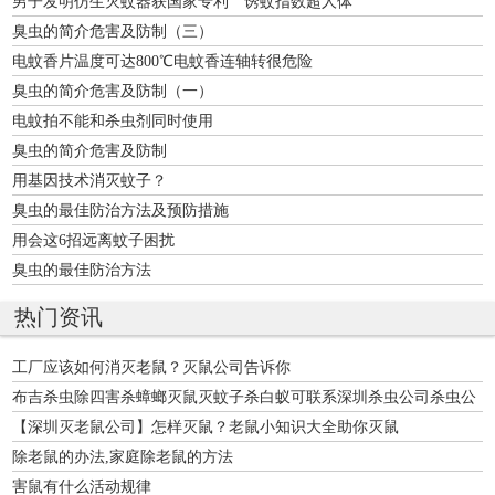
男子发明仿生灭蚊器获国家专利 诱蚊指数超人体
臭虫的简介危害及防制（三）
电蚊香片温度可达800℃电蚊香连轴转很危险
臭虫的简介危害及防制（一）
电蚊拍不能和杀虫剂同时使用
臭虫的简介危害及防制
用基因技术消灭蚊子？
臭虫的最佳防治方法及预防措施
用会这6招远离蚊子困扰
臭虫的最佳防治方法
热门资讯
工厂应该如何消灭老鼠？灭鼠公司告诉你
布吉杀虫除四害杀蟑螂灭鼠灭蚊子杀白蚁可联系深圳杀虫公司杀虫公
司
【深圳灭老鼠公司】怎样灭鼠？老鼠小知识大全助你灭鼠
除老鼠的办法,家庭除老鼠的方法
害鼠有什么活动规律