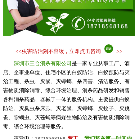
<<
虫害防治刻不容缓，立即点击咨询
>>
深圳市三合消杀有限公司
是一家专业从事工厂、酒
店、企事业单位、住宅小区的白蚁防治、白蚁预防与灭
治工程、杀虫、灭鼠、灭蟑螂、杀四害、清洁服务、有
害物质消除消毒、综合环境治理、消杀药品研发和销售
各种消杀药品、器械于一体的服务机构。主要提供白蚁
防治、灭臭虫杀床虱、灭老鼠、灭蟑螂、灭蚊子、灭跳
蚤、除螨虫、灭苍蝇等病媒生物防治及有害物质消除消
毒、综合环境治理等服务。
请致电：
18718568168
贾工
，
我们将在第一时间内