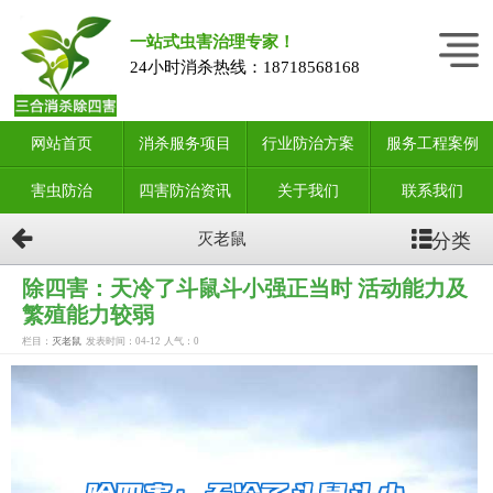
一站式虫害治理专家！
24小时消杀热线：
18718568168
网站首页
消杀服务项目
行业防治方案
服务工程案例
害虫防治
四害防治资讯
关于我们
联系我们
分类
灭老鼠
除四害：天冷了斗鼠斗小强正当时 活动能力及
繁殖能力较弱
栏目：
灭老鼠
发表时间：04-12
人气：
0