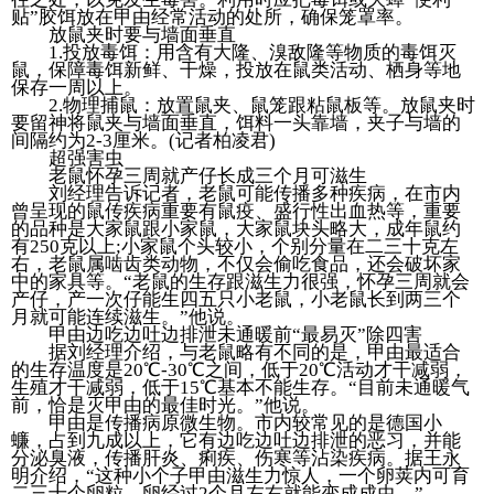
贴”胶饵放在甲由经常活动的处所，确保笼罩率。
放鼠夹时要与墙面垂直
1.投放毒饵：用含有大隆、溴敌隆等物质的毒饵灭
鼠，保障毒饵新鲜、干燥，投放在鼠类活动、栖身等地
保存一周以上。
2.物理捕鼠：放置鼠夹、鼠笼跟粘鼠板等。放鼠夹时
要留神将鼠夹与墙面垂直，饵料一头靠墙，夹子与墙的
间隔约为2-3厘米。(记者柏凌君)
超强害虫
老鼠怀孕三周就产仔长成三个月可滋生
刘经理告诉记者，老鼠可能传播多种疾病，在市内
曾呈现的鼠传疾病重要有鼠疫、盛行性出血热等，重要
的品种是大家鼠跟小家鼠，大家鼠块头略大，成年鼠约
有250克以上;小家鼠个头较小，个别分量在二三十克左
右，老鼠属啮齿类动物，不仅会偷吃食品，还会破坏家
中的家具等。“老鼠的生存跟滋生力很强，怀孕三周就会
产仔，产一次仔能生四五只小老鼠，小老鼠长到两三个
月就可能连续滋生。”他说。
甲由边吃边吐边排泄未通暖前“最易灭”除四害
据刘经理介绍，与老鼠略有不同的是，甲由最适合
的生存温度是20℃-30℃之间，低于20℃活动才干减弱，
生殖才干减弱，低于15℃基本不能生存。“目前未通暖气
前，恰是灭甲由的最佳时光。”他说。
甲由是传播病原微生物。市内较常见的是德国小
蠊，占到九成以上，它有边吃边吐边排泄的恶习，并能
分泌臭液，传播肝炎、痢疾、伤寒等沾染疾病。据王永
明介绍，“这种小个子甲由滋生力惊人，一个卵荚内可育
二三十个卵粒。卵经过2个月左右就能变成成虫。”