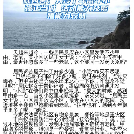
天越来越冷，一些居民反应在小区里发明不少甲
由、老鼠。某小区居民王女士说：“今年小区不仅有甲
由，最近还忽然多了一些老鼠，这个能同一发药灭杀吗”
居民诉苦屋子扫了好多少遍，“小强”咋灭不尽呢
“已经把屋子扫除了好多少遍，喷过杀虫剂，点过灭
蟑香，但甲由还是会偶尔出来恶心一下你，咋就杀不逝
世呢?”居民赵女士告诉记者，跟四周的街坊沟通才发
明，“小强”在他们家中也非经常见。“夏天的时候，感到
甲由多一点，当初小区里老鼠挺多，该灭灭啦。”居民王
女士说，小区是开放式小区，最近在小区内的花园、垃
圾堆甚至楼道里都能看到老鼠。“往年也有，感到今年似
乎更多了呢。”她说。
专家说法局部地区有增多景象，餐馆等地是重灾区
市白蚁虫害防治中心刘经理（接洽手机：）说，通
过本地的密度检测，发明本地局部地区确切有老鼠、甲
由增多的景象，特别是一些餐馆、食堂等行业。“冬季灭
鼠灭甲由是较好的机会，因为较低温度会影响它们的生