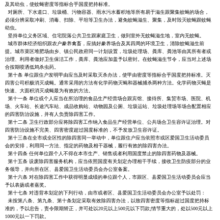
及其幼虫，使蚊蝇密度等指标合乎国度把持标准。
对厕所、下水道口、垃圾桶、污物容器、雨水污水蓄积地等所有易于滋生跟聚集蚊蝇的场合，
必须分辨采取冲刷、消毒、扫除、平坦等卫生办法，避免蚊蝇滋生、聚集，及时毁灭蚊蝇跟蚊蝇
幼虫。
坚持单位义务区域、住宅院落公共卫生跟家庭卫生，做到室外无蚊蝇滋生地，室内无蚊蝇。
城市群体经济组织跟农户豢养禽畜，应搞好豢养场合及其四周的环境卫生，清除蚊蝇滋生前
提。城市菜区堆肥场由乡、镇公民政府同一计划设置，垃圾处理场、粪库、粪池等由其所有者或
治理、利用者做好卫生保洁工作，粪库、粪池应加盖予以密封。在蚊蝇滋生节令，应当对上述场
合按期喷洒低鸩杀虫药。
第十条 单位跟住户发明甲由应当及时采取灭杀办法，使甲由密度等指标合乎国度把持标准。灭
四害公司积极消灭成蝇。通常采用的方法有化学药物灭蝇和器械捕杀两种方法。化学药物灭蝇是
快速、大面积消灭成蝇最为有效的方法。
第十一条 单位或个人应当在所治理的食品生产经营场合跟宾馆、接待所、集贸市场、医院、机
场、火车站、长途汽车站、成品收购站、动物园及公厕、垃圾运站、垃圾处理场等场合配置相应
的四害防治设施，并有人负责除四害工作。
第十二条 卫生行政部分应将除四害工作纳入食品生产经营单位、公共场合卫生容许证治理。对
四害防治设施不完美、四害密度超过国度标准的，不予发放卫生容许证。
第十三条在全市或全区性的除四害同一举动中，单位跟住户应当依照市或区爱国卫生活动委员
会的安排，利用同一方法、指定的药物及相干器械，履行有效的除四害办法。
第十四条 任何单位跟个人不得在本市生产、销售或者利用国度禁止的除四害药物及器械。
第十五条 设废除四害服务机构，应当依照国度有关划定办理相干手续，接收卫生防疫部分的业
务领导，并向所在区、县爱国卫生活动委员会办公室备案。
第十六条 对在除四害工作中获得明显成绩的单位跟个人，市跟区、县爱国卫生活动委员会应当
予以表扬或者嘉奖。
第十七条 对违背本划定的下列行动，由市或者区、县爱国卫生活动委员会办公室予以处罚：
未按第八条、第九条、第十条划定采取有效除四害办法，以致四害密度等指标超过国度把持标
准的，予以忠告，责令限期矫正，并可处以20元以上500元以下罚款;情节重大的，处以500元以上
1000元以一下罚款。