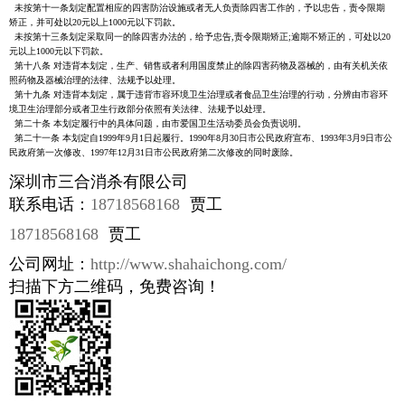
未按第十一条划定配置相应的四害防治设施或者无人负责除四害工作的，予以忠告，责令限期
矫正，并可处以20元以上1000元以下罚款。
未按第十三条划定采取同一的除四害办法的，给予忠告,责令限期矫正;逾期不矫正的，可处以20
元以上1000元以下罚款。
第十八条 对违背本划定，生产、销售或者利用国度禁止的除四害药物及器械的，由有关机关依
照药物及器械治理的法律、法规予以处理。
第十九条 对违背本划定，属于违背市容环境卫生治理或者食品卫生治理的行动，分辨由市容环
境卫生治理部分或者卫生行政部分依照有关法律、法规予以处理。
第二十条 本划定履行中的具体问题，由市爱国卫生活动委员会负责说明。
第二十一条 本划定自1999年9月1日起履行。1990年8月30日市公民政府宣布、1993年3月9日市公
民政府第一次修改、1997年12月31日市公民政府第二次修改的同时废除。
深圳市三合消杀有限公司
联系电话：
18718568168
贾工
18718568168
贾工
公司网址：
http://www.shahaichong.com/
扫描下方二维码，免费咨询！