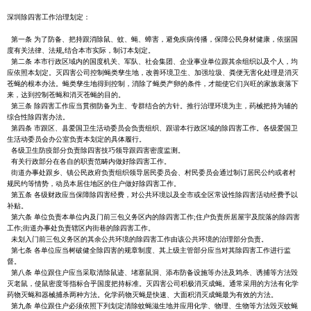
深圳除四害工作治理划定：
第一条 为了防备、把持跟消除鼠、蚊、蝇、蟑害，避免疾病传播，保障公民身材健康，依据国
度有关法律、法规,结合本市实际，制订本划定。
第二条 本市行政区域内的国度机关、军队、社会集团、企业事业单位跟其余组织以及个人，均
应依照本划定。灭四害公司控制蝇类孳生地，改善环境卫生、加强垃圾、粪便无害化处理是消灭
苍蝇的根本办法。蝇类孳生地得到控制，消除了蝇类产卵的条件，才能使它们兴旺的家族衰落下
来，达到控制苍蝇和消灭苍蝇的目的。
第三条 除四害工作应当贯彻防备为主、专群结合的方针。推行治理环境为主，药械把持为辅的
综合性除四害办法。
第四条 市跟区、县爱国卫生活动委员会负责组织、跟谐本行政区域的除四害工作。各级爱国卫
生活动委员会办公室负责本划定的具体履行。
各级卫生防疫部分负责除四害技巧领导跟四害密度监测。
有关行政部分在各自的职责范畴内做好除四害工作。
街道办事处跟乡、镇公民政府负责组织领导居民委员会、村民委员会通过制订居民公约或者村
规民约等情势，动员本居住地区的住户做好除四害工作。
第五条 各级财政应当保障除四害经费，对公共环境以及全市或全区常设性除四害活动经费予以
补贴。
第六条 单位负责本单位内及门前三包义务区内的除四害工作;住户负责所居屋宇及院落的除四害
工作;街道办事处负责辖区内街巷的除四害工作。
未划入门前三包义务区的其余公共环境的除四害工作由该公共环境的治理部分负责。
第七条 各单位应当树破健全除四害的规章制度、其上级主管部分应当对其除四害工作进行监
督。
第八条 单位跟住户应当采取清除鼠迹、堵塞鼠洞、添布防备设施等办法及鸩杀、诱捕等方法毁
灭老鼠，使鼠密度等指标合乎国度把持标准。灭四害公司积极消灭成蝇。通常采用的方法有化学
药物灭蝇和器械捕杀两种方法。化学药物灭蝇是快速、大面积消灭成蝇最为有效的方法。
第九条 单位跟住户必须依照下列划定清除蚊蝇滋生地并应用化学、物理、生物等方法毁灭蚊蝇