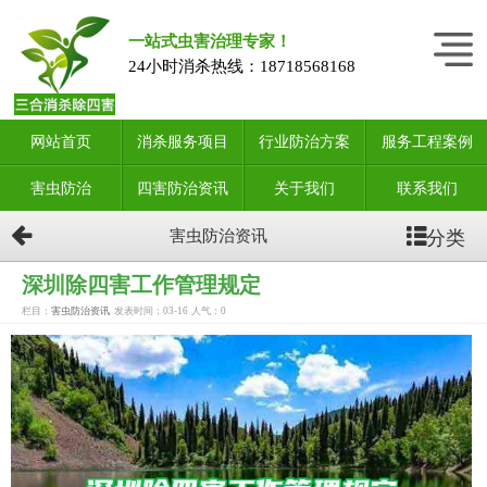
一站式虫害治理专家！
24小时消杀热线：
18718568168
网站首页
消杀服务项目
行业防治方案
服务工程案例
害虫防治
四害防治资讯
关于我们
联系我们
分类
害虫防治资讯
深圳除四害工作管理规定
栏目：
害虫防治资讯
发表时间：03-16
人气：
0