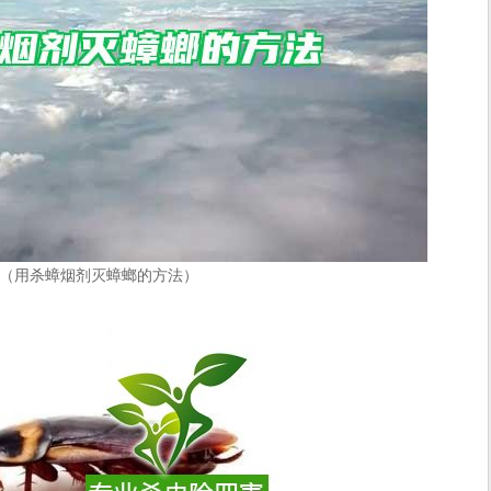
（用杀蟑烟剂灭蟑螂的方法）