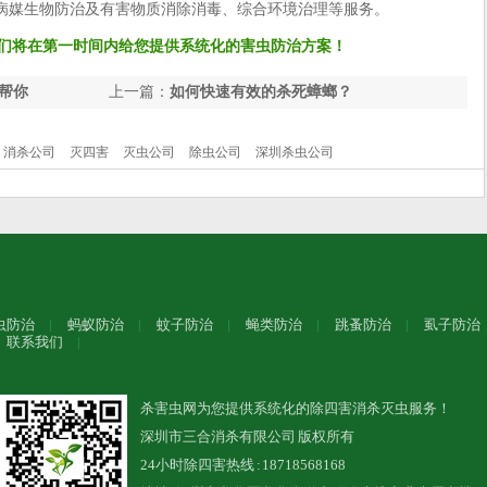
病媒生物防治及有害物质消除消毒、综合环境治理等服务。
们将在第一时间内给您提供系统化的害虫防治方案！
帮你
上一篇：
如何快速有效的杀死蟑螂？
消杀公司
灭四害
灭虫公司
除虫公司
深圳杀虫公司
虫防治
蚂蚁防治
蚊子防治
蝇类防治
跳蚤防治
虱子防治
联系我们
杀害虫网为您提供系统化的除四害消杀灭虫服务！
深圳市三合消杀有限公司 版权所有
24小时除四害热线 : 18718568168