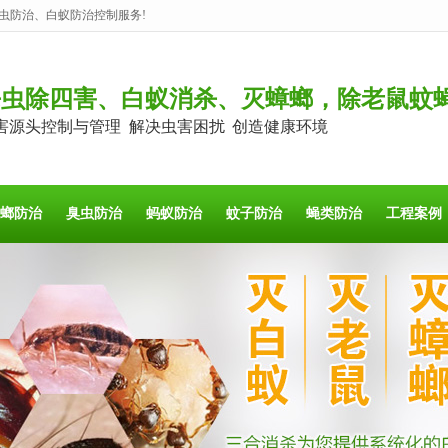
虫防治、白蚁防治控制服务!
杀虫除四害、白蚁消杀、灭蟑螂，除老鼠蚊
害源头控制与管理 解决虫害困扰 创造健康环境
螂防治
臭虫防治
蚂蚁防治
蚊子防治
蝇类防治
工程案例