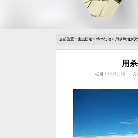
当前位置：
害虫防治
>
蟑螂防治
>
用杀蟑烟剂灭
用杀
栏目：
蟑螂防治
文