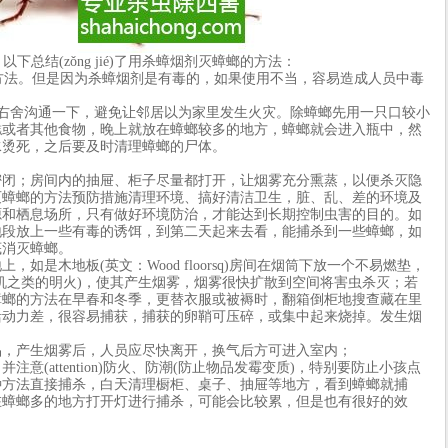
，以下总结(zǒng jié)了用杀蟑烟剂灭蟑螂的方法：
法。但是因为杀蟑烟剂是有毒的，如果使用不当，容易造成人员中毒
右舍沟通一下，避免让邻居以为家里发生火灾。除蟑螂先用一只口较小
糕或者其他食物，晚上就放在蟑螂较多的地方，蟑螂就会进入瓶中，然
水烫死，之后要及时清理蟑螂的尸体。
；房间内的抽屉、柜子尽量都打开，让烟雾充分熏蒸，以便杀灭隐
灭蟑螂的方法预防措施清理环境、搞好清洁卫生，脏、乱、差的环境及
源和栖息场所，只有做好环境防治，才能达到长期控制虫害的目的。如
地段放上一些有毒的诱饵，到第二天起来去看，能捕杀到一些蟑螂，如
底消灭蟑螂。
木地板(英文：Wood floorsq)房间在烟筒下放一个不易燃垫，
机之类的明火)，使其产生烟雾，烟雾很快扩散到空间将害虫杀灭；若
蟑螂的方法在早春和冬季，更替衣服或被褥时，翻箱倒柜地搜查藏在里
活动力差，很容易捕获，捕获的卵鞘可压碎，或集中起来烧掉。发生烟
产生烟雾后，人员应尽快离开，换气后方可进入室内；
attention)防火、防潮(防止物品发霉变质)，特别要防止小孩点
种方法直接捕杀，白天清理橱柜、桌子、抽屉等地方，看到蟑螂就捕
在蟑螂多的地方打开灯进行捕杀，可能会比较累，但是也有很好的效