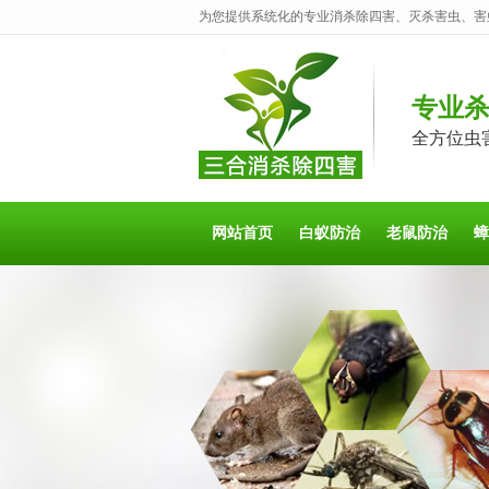
为您提供系统化的专业消杀除四害、灭杀害虫、害
专业
全方位虫
网站首页
白蚁防治
老鼠防治
蟑