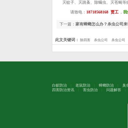
灭蚊子、灭跳蚤、除螨虫、灭苍蝇等
请致电：
18718568168 贾工
，
我
下一篇：
家有蟑螂怎么办？杀虫公司来
此文关键词：
除四害
杀虫公司
杀虫公司
白蚁防治
老鼠防治
蟑螂防治
臭
四害防治资讯
害虫防治
问题解答