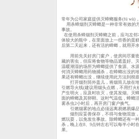
常年为公司家庭提供灭蟑螂服务(fú wù)
用杀蟑烟剂灭蟑螂是一种非常有效的方
事故。
在使用杀蟑烟剂灭蟑螂之前，应与左邻
体较大的瓶中，在里面放上一些香的蛋
后第二天起来，还有活的蟑螂，就用开
用前先关好房门窗户，使房间尽量密闭
藏的害虫，但应将食物等物品遮盖好。
温暖潮湿的场所为蟑螂提供了食源、水
何消灭蟑螂用药物捕杀，在蟑螂出没的
果还有蟑螂出没，继续使用此方法到彻
打开烟剂筒外盖儿，将烟筒儿放在地上，如是
引燃导火线(建议用烟头点燃，不用打火
产生明火，应及时吹灭，使其发烟。灭
面的蟑螂及其卵鞘。这时气温低，蟑螂
雾杀虫2小时后，再开房门窗户换气。
引燃烟雾的地点必须远离易燃易爆品，
烟剂应妥善保存，不得与食物混放，并注意(
燃玩耍，以免发生事故。除蟑螂还有一
杀，晚上在8、9点钟左右可以每半小时
果。