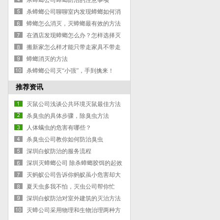
杀蟑螂公司蟑螂防治的注意事项
杀蟑螂公司聊聊室内发现蟑螂如何消
灭？
蟑螂怎么消灭，灭蟑螂最有效的方法
有哪些？
在酒店发现蟑螂怎么办？怎样选择灭
蟑公司？
搬新家怎么样才能只带走家具不带走
蟑螂
蟑螂消灭的方法
杀蟑螂公司灭“小强”，手到擒来！
推荐资讯
灭鼠公司浅谈公共环境灭鼠最佳方法
杀臭虫的具体步骤，除臭虫方法
人体螨虫的危害有哪些？
杀臭虫公司教你如何防治臭虫
深圳白蚁防治的服务流程
深圳灭蟑螂公司 除杀蟑螂胶饵的起效
作用测试-怎么样灭除蟑螂的方法
灭蚂蚁公司告诉你蚂蚁虽小危害却大
夏天虫多我不怕，灭虫公司帮你忙
深圳白蚁防治对室外建筑的灭治方法
灭蟑公司采用物理和生物治理两种方