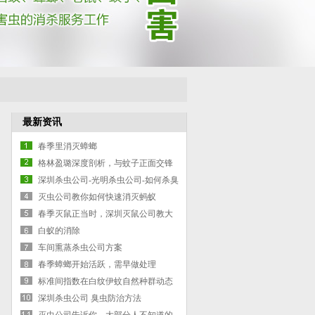
最新资讯
春季里消灭蟑螂
格林盈璐深度剖析，与蚊子正面交锋
灭蚊灯是否有效
深圳杀虫公司-光明杀虫公司-如何杀臭
虫-臭虫防治的方案
灭虫公司教你如何快速消灭蚂蚁
春季灭鼠正当时，深圳灭鼠公司教大
家如何灭鼠
白蚁的消除
车间熏蒸杀虫公司方案
春季蟑螂开始活跃，需早做处理
标准间指数在白纹伊蚊自然种群动态
深圳杀虫公司 臭虫防治方法