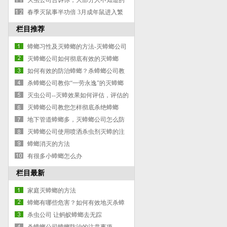
灭虫公司告诉你，大部分人不知道的
灭蚂蚁除蚂蚁防治蚂蚁小妙招
春季灭鼠事半功倍 3月成年鼠进入繁
殖期
栏目推荐
蟑螂习性及灭蟑螂的方法-灭蟑螂公司
灭蟑螂公司如何彻底有效的灭蟑螂
如何有效的防治蟑螂？杀蟑螂公司教
你
杀蟑螂公司教你“一劳永逸”的灭蟑螂
方法
灭虫公司--灭蟑效果如何评估，评估的
办法
灭蟑螂公司教您怎样彻底杀绝蟑螂
地下管道蟑螂多，灭蟑螂公司怎么防
治
灭蟑螂公司使用喷洒杀虫剂灭蟑的注
意事项
蟑螂消灭的方法
有很多小蟑螂怎么办
栏目最新
家庭灭蟑螂的方法
蟑螂有哪些危害？如何有效地灭杀蟑
螂？
杀虫公司 让蚂蚁蟑螂去无踪