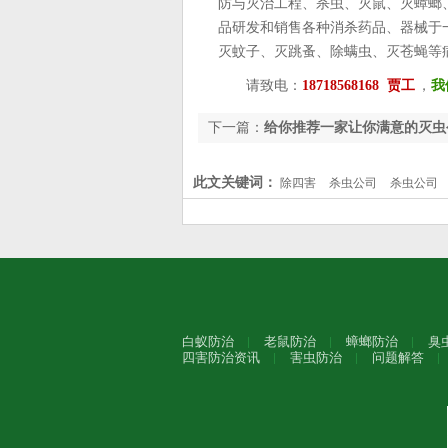
防与灭治工程、杀虫、灭鼠、灭蟑螂
品研发和销售各种消杀药品、器械于
灭蚊子、灭跳蚤、除螨虫、灭苍蝇等
请致电：
18718568168 贾工
，
我
下一篇：
给你推荐一家让你满意的灭虫
此文关键词：
除四害
杀虫公司
杀虫公司
白蚁防治
老鼠防治
蟑螂防治
臭
四害防治资讯
害虫防治
问题解答