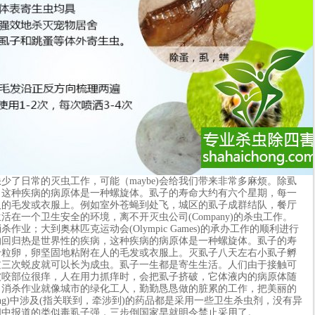
日常的灭虫工作，可能（maybe)会给我们带来非常多麻烦。除虱
，这种疾病的病原体是一种螺旋体。虱子的寿命大约有六个星期，每一
人的毛发或衣服上。例如室外苍蝇到处飞，城区的虱子成群结队，餐厅
在一个卫生安全的环境，离不开灭虫公司(Company)的杀虫工作。
大到奥林匹克运动会(Olympic Games)的承办工作的顺利进行
的回归热是世界性的疾病，这种疾病的病原体是一种螺旋体。虱子的寿
十粒卵，卵坚固地粘附在人的毛发或衣服上。灭虱子八天左右小虱子孵
过三次蜕皮就可以长为成虫。虱子一生都是寄生生活。人们由于接触可
被咬部位很痒，人在用力抓痒时，会把虱子挤破，它体液内的病原体随
。消杀作业就像城市的绿化工人，勤勤恳恳做的脏累的工作，把美丽的
éng)中涉及(指关联到，牵涉到)的药品都是采用一些卫生杀虫剂，没有异
闻中报道的类似毒虱子强，三步倒国家早就明令禁止采用了。