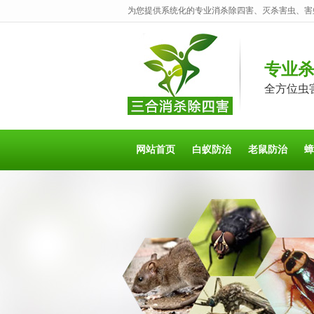
为您提供系统化的专业消杀除四害、灭杀害虫、害
专业
全方位虫
网站首页
白蚁防治
老鼠防治
蟑