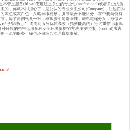
是服务(fú wù)态度还是杀虫的专业性(professional)或者杀虫的质
的，你就不用担心了，是公认的专业灭虫公司(Company)，让他们为
，为灰色或灰白色，头略呈橄榄形，胸节融合不能区分，在中胸两侧有
7节，每节两侧气孔一对，雄虱腹部尾端圆钝，雌虱尾端分叉，形似W
)科学管理(guǎn lǐ)周到服务优质高效（指效能高的）守约重信.我们应
环境的虫害运用多种安全环境保护的方法,有效控制（control)虫害
一流的技术创一流的服务，绿色环保综合治理真挚奉献。
.com/