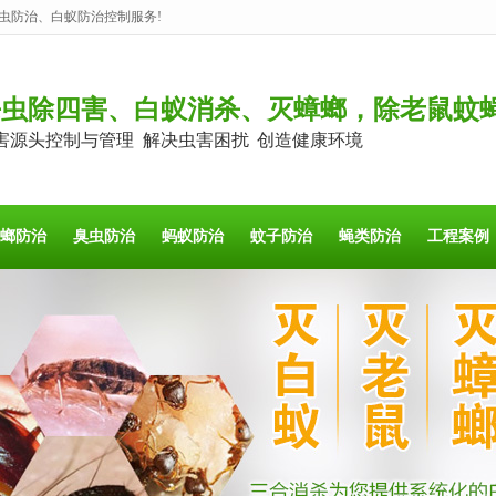
虫防治、白蚁防治控制服务!
杀虫除四害、白蚁消杀、灭蟑螂，除老鼠蚊
害源头控制与管理 解决虫害困扰 创造健康环境
螂防治
臭虫防治
蚂蚁防治
蚊子防治
蝇类防治
工程案例