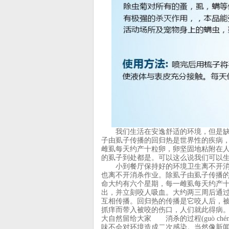
我们生活在安逸舒适的环境，但是缺少了
子由虱子传播的回归热是世界性的疾病
雌虱每天约产十粒卵，卵坚固地粘附在
的虱子到处都是。可以这么说我们可以生活
小到餐厅保持好的环境卫生离不开消杀作业；
也离不开消杀作业。除虱子由虱子传播
命大约有六个星期，每一雌虱每天约产
出，并立刻咬人吸血。大约两三周后通
互相传播。回归热的传播是它咬人后，
抓痒而带入被咬的伤口，人们就此得病
大自然留给大家 消杀的过程(guò ch
味不会对环境造成二次感染。当然像新