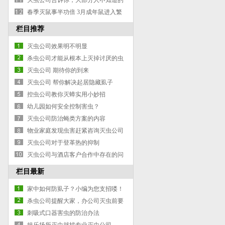
灭虫公司告诉你，大部分人不知道的
灭蚂蚁除蚂蚁防治蚂蚁小妙招
春季灭鼠事半功倍 3月成年鼠进入繁
殖期
栏目推荐
灭虫公司效果明不明显
杀虫公司才能从根本上灭掉讨厌的虫
子
灭虫公司 期待你的到来
灭虫公司 帮你解决起居隐藏虱子
控虫公司教你灭蟑实用小妙招
幼儿园如何安全控制害虫？
灭虫公司防治蝇类方案的内容
物业家庭发现虫害赶紧咨询灭虫公司
灭虫公司对于登革热的抑制
灭虫公司与酒店客户合作中存在的问
题
栏目最新
家中如何防虱子？小编为您支招喽！
杀虫公司提醒大家，办公司灭虫前要
做好准备工作
刺吸式口器害虫的防治办法