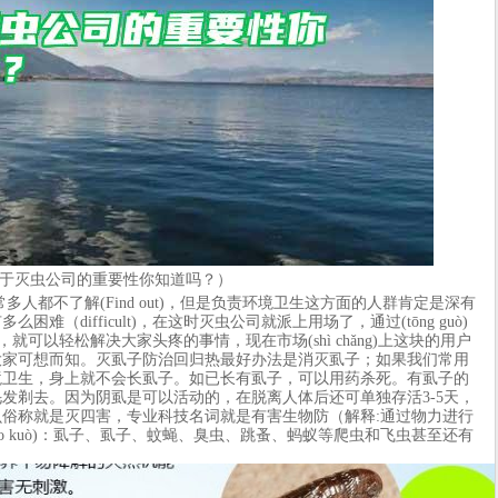
于灭虫公司的重要性你知道吗？）
多人都不了解(Find out)，但是负责环境卫生这方面的人群肯定是深有
（difficult)，在这时灭虫公司就派上用场了，通过(tōng guò)
e)，就可以轻松解决大家头疼的事情，现在市场(shì chǎng)上这块的用户
大家可想而知。灭虱子防治回归热最好办法是消灭虱子；如果我们常用
境卫生，身上就不会长虱子。如已长有虱子，可以用药杀死。有虱子的
发剃去。因为阴虱是可以活动的，在脱离人体后还可单独存活3-5天，
俗称就是灭四害，专业科技名词就是有害生物防（解释:通过物力进行
āo kuò)：虱子、虱子、蚊蝇、臭虫、跳蚤、蚂蚁等爬虫和飞虫甚至还有