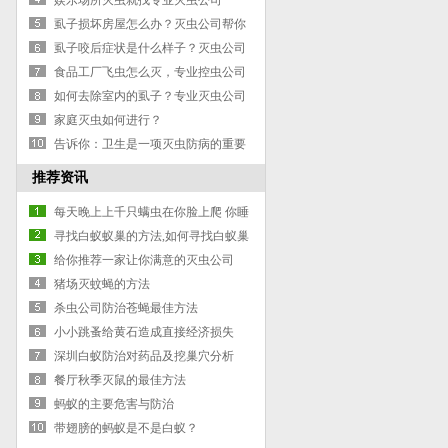
娱乐场所灭虫就找专业灭虫公司
虱子损坏房屋怎么办？灭虫公司帮你
搞定
虱子咬后症状是什么样子？灭虫公司
支招：教你辨别是否被虱子叮咬
食品工厂飞虫怎么灭，专业控虫公司
告诉你
如何去除室内的虱子？专业灭虫公司
告诉你
家庭灭虫如何进行？
告诉你：卫生是一项灭虫防病的重要
措施
推荐资讯
每天晚上上千只螨虫在你脸上爬 你睡
得还安心吗？
寻找白蚁蚁巢的方法,如何寻找白蚁巢
穴
给你推荐一家让你满意的灭虫公司
猪场灭蚊蝇的方法
杀虫公司防治苍蝇最佳方法
小小跳蚤给黄石造成直接经济损失
2000多万元
深圳白蚁防治对药品及挖巢穴分析
餐厅秋季灭鼠的最佳方法
蚂蚁的主要危害与防治
带翅膀的蚂蚁是不是白蚁？