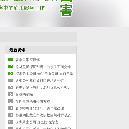
最新资讯
春季里消灭蟑螂
格林盈璐深度剖析，与蚊子正面交锋
灭蚊灯是否有效
深圳杀虫公司-光明杀虫公司-如何杀臭
虫-臭虫防治的方案
灭虫公司教你如何快速消灭蚂蚁
春季灭鼠正当时，深圳灭鼠公司教大
家如何灭鼠
白蚁的消除
车间熏蒸杀虫公司方案
春季蟑螂开始活跃，需早做处理
标准间指数在白纹伊蚊自然种群动态
深圳杀虫公司 臭虫防治方法