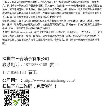
～33℃，到36℃时亦能产卵和孵化，但抗寒性差，只分布在南方诸省往北至湖南衡阳、贵州遵
义、四川成都一线的热带和亚热带地区。因其有一对能分泌(secretion)臭味的腺体，在其爬行过的
地方，留下难闻异味，故名臭虫。臭虫为世界性分布昆虫，共计有74种，与人类有寄生关系的仅
有温带臭虫和热带臭虫两个家栖种类。在我国这两种臭虫的分布以长江为界，热带臭虫主要见于
长江以南，温带臭虫则在全国均有分布但以江北地区为主.
全面防止灭杀，在臭虫可能（maybe)经过的地方都要喷洒药物，即在床边，床垫，床板，床空
隙，床脚，墙角等地方多喷几条防线，给臭虫留下死路可走。同时在每个门的门槛和门上喷涂一
条线，防止一时没有杀倒的臭虫跑到其他房间。
杀臭虫10年经验（experience)，高效（指效能高的）环境保护，低毒用药，一次性杀灭，工厂员工
宿舍，家庭，出租屋，餐馆，旅馆等。灭臭虫最适温度为32～33℃，到36℃时亦能产卵和孵化，
但抗寒性差，只分布在南方诸省往北至湖南衡阳、贵州遵义、四川成都一线的热带和亚热带地
区。
深圳市三合消杀有限公司
联系电话：
18718568168
贾工
18718568168
贾工
公司网址：
http://www.shahaichong.com/
扫描下方二维码，免费咨询！