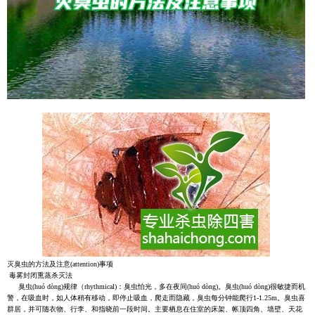
灭臭虫的方法及注意(attention)事项
毒雾封闭熏蒸杀灭法
臭虫(huó dòng)规律（rhythmical)：臭虫怕光，多在夜间(huó dòng)。臭虫(huó dòng)很敏捷而机
警，在吸血时，如人体稍有移动，即停止吸血，爬走而隐藏，臭虫每分钟能爬行1-1.25m。臭虫喜
群居，并可随衣物、行李、和指晓前一段时间。主要栖息在住室的床架、帐顶四角、墙壁、天花