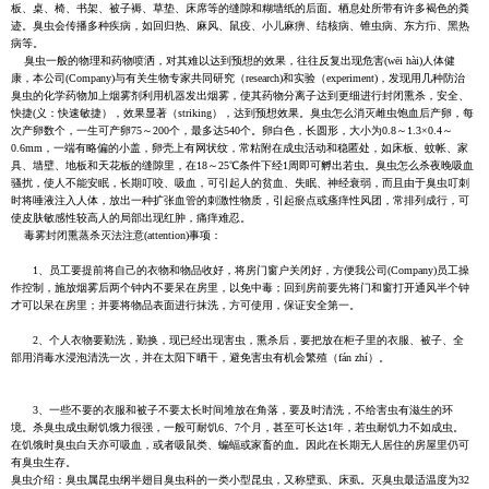
板、桌、椅、书架、被子褥、草垫、床席等的缝隙和糊墙纸的后面。栖息处所带有许多褐色的粪
迹。臭虫会传播多种疾病，如回归热、麻风、鼠疫、小儿麻痹、结核病、锥虫病、东方疖、黑热
病等。
臭虫一般的物理和药物喷洒，对其难以达到预想的效果，往往反复出现危害(wēi hài)人体健
康，本公司(Company)与有关生物专家共同研究（research)和实验（experiment)，发现用几种防治
臭虫的化学药物加上烟雾剂利用机器发出烟雾，使其药物分离子达到更细进行封闭熏杀，安全、
快捷(义：快速敏捷），效果显著（striking），达到预想效果。臭虫怎么消灭雌虫饱血后产卵，每
次产卵数个，一生可产卵75～200个，最多达540个。卵白色，长圆形，大小为0.8～1.3×0.4～
0.6mm，一端有略偏的小盖，卵壳上有网状纹，常粘附在成虫活动和稳匿处，如床板、蚊帐、家
具、墙壁、地板和天花板的缝隙里，在18～25℃条件下经1周即可孵出若虫。臭虫怎么杀夜晚吸血
骚扰，使人不能安眠，长期叮咬、吸血，可引起人的贫血、失眠、神经衰弱，而且由于臭虫叮刺
时将唾液注入人体，放出一种扩张血管的刺激性物质，引起瘀点或瘙痒性风团，常排列成行，可
使皮肤敏感性较高人的局部出现红肿，痛痒难忍。
毒雾封闭熏蒸杀灭法注意(attention)事项：
1、员工要提前将自己的衣物和物品收好，将房门窗户关闭好，方便我公司(Company)员工操
作控制，施放烟雾后两个钟内不要呆在房里，以免中毒；回到房前要先将门和窗打开通风半个钟
才可以呆在房里；并要将物品表面进行抹洗，方可使用，保证安全第一。
2、个人衣物要勤洗，勤换，现已经出现害虫，熏杀后，要把放在柜子里的衣服、被子、全
部用消毒水浸泡清洗一次，并在太阳下晒干，避免害虫有机会繁殖（fán zhí）。
3、一些不要的衣服和被子不要太长时间堆放在角落，要及时清洗，不给害虫有滋生的环
境。杀臭虫成虫耐饥饿力很强，一般可耐饥6、7个月，甚至可长达1年，若虫耐饥力不如成虫。
在饥饿时臭虫白天亦可吸血，或者吸鼠类、蝙蝠或家畜的血。因此在长期无人居住的房屋里仍可
有臭虫生存。
臭虫介绍：臭虫属昆虫纲半翅目臭虫科的一类小型昆虫，又称壁虱、床虱。灭臭虫最适温度为32