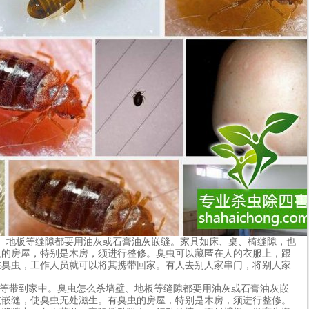
地板等缝隙都要用油灰或石膏油灰嵌缝。家具如床、桌、椅缝隙，也
虫的房屋，特别是木房，须进行整修。臭虫可以藏匿在人的衣服上，跟
在臭虫，工作人员就可以将其携带回家。有人去别人家串门，将别人家
、箱子等带到家中。臭虫怎么杀墙壁、地板等缝隙都要用油灰或石膏油灰嵌
灰嵌缝，使臭虫无处滋生。有臭虫的房屋，特别是木房，须进行整修。