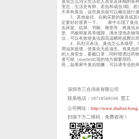
臭虫怎么消灭生活在人居室及床榻的各
变态，生活史有卵、若虫和成虫3期。若虫
不幸有臭虫，这些臭虫就可以藏在旅行
3、其他途径。在购买新的家具或其他
定要好好巡查一下。 家中出现了臭虫
击床架、炕席、书橱、褥垫等，将臭虫
垫、书橱和家具等缝隙，沸水浸泡衣物
法，可以有效使臭虫因高温晒死或爬出
4、药剂灭杀法。臭虫怎么杀墙壁、地
用油灰嵌缝，使臭虫无处滋生。有臭虫的房屋
的人身安全，要戴口罩，同时喷洒过药
者可能（maybe)出现的地方都要用药。
死，如果家中臭虫猖獗，可以请专业的杀虫公
深圳市三合消杀有限公司
联系电话：18718568168 贾工
公司网址：
http://www.shahaichong
扫描下方二维码，免费咨询！