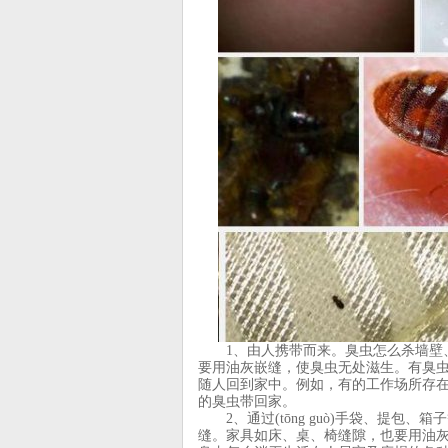
1、由人携带而来。臭虫怎么杀墙壁、
要用油灰嵌缝，使臭虫无处滋生。有臭
随人回到家中。例如，有的工作场所存
的臭虫带回家。
2、通过(tōng guò)手袋、提包
缝。家具如床、桌、椅缝隙，也要用油