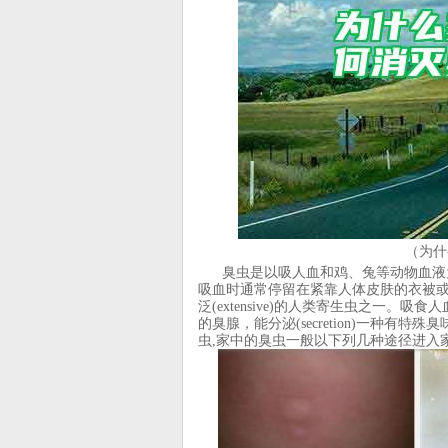
（为什
臭虫是以吸人血和鸡、兔等动物血液为
吸血时通常停留在紧靠人体皮肤的衣被或
泛(extensive)的人类寄生虫之一
的臭腺，能分泌(secretion)一种有特
虫,家中的臭虫一般以下列几种途径进