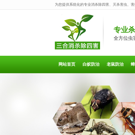
为您提供系统化的专业消杀除四害、灭杀害虫、害
专业
全方位虫
网站首页
白蚁防治
老鼠防治
蟑