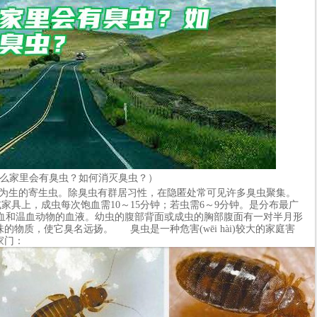
么家里会有臭虫？如何消灭臭虫？）
生的寄生虫。除臭虫有群居习性，在隐匿处常可见许多臭虫聚集。
家具上，成虫每次饱血需10～15分钟；若虫需6～9分钟。是分布最广
。吸食人血和温血动物的血液。幼虫的腹部背面或成虫的胸部腹面有一对半月形
殊臭味的物质，使它臭名远扬。 臭虫是一种危害(wēi hài)较大的家庭害
入家门：