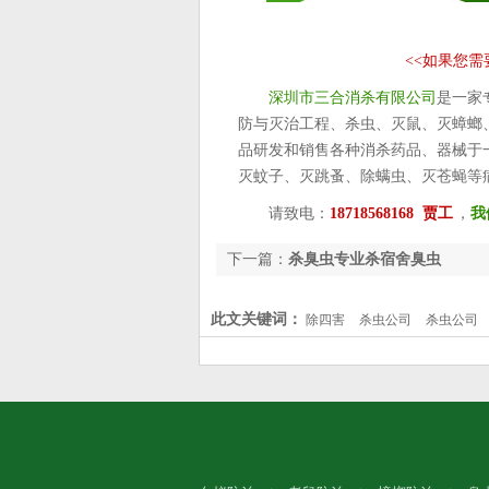
<<
如果您需
深圳市三合消杀有限公司
是一家
防与灭治工程、杀虫、灭鼠、灭蟑螂
品研发和销售各种消杀药品、器械于
灭蚊子、灭跳蚤、除螨虫、灭苍蝇等
请致电：
18718568168 贾工
，
我
下一篇：
杀臭虫专业杀宿舍臭虫
此文关键词：
除四害
杀虫公司
杀虫公司