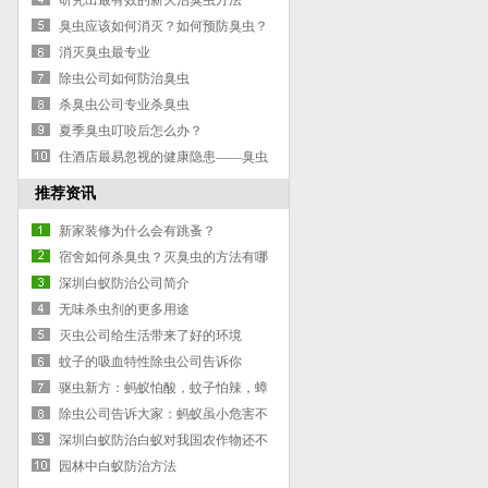
研究出最有效的新灭治臭虫方法
臭虫应该如何消灭？如何预防臭虫？
消灭臭虫最专业
除虫公司如何防治臭虫
杀臭虫公司专业杀臭虫
夏季臭虫叮咬后怎么办？
住酒店最易忽视的健康隐患——臭虫
推荐资讯
新家装修为什么会有跳蚤？
宿舍如何杀臭虫？灭臭虫的方法有哪
些？
深圳白蚁防治公司简介
无味杀虫剂的更多用途
灭虫公司给生活带来了好的环境
蚊子的吸血特性除虫公司告诉你
驱虫新方：蚂蚁怕酸，蚊子怕辣，蟑
螂怕香？
除虫公司告诉大家：蚂蚁虽小危害不
小
深圳白蚁防治白蚁对我国农作物还不
是重要的害虫
园林中白蚁防治方法