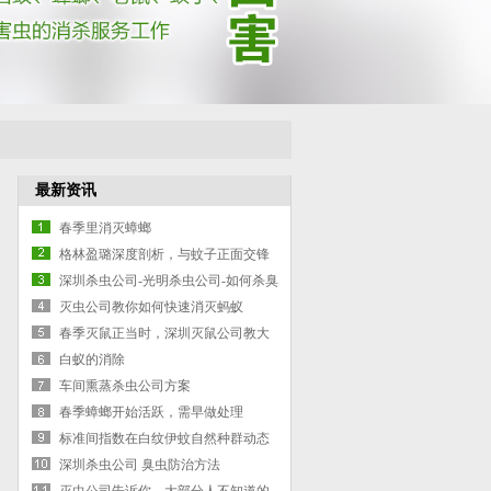
最新资讯
春季里消灭蟑螂
格林盈璐深度剖析，与蚊子正面交锋
灭蚊灯是否有效
深圳杀虫公司-光明杀虫公司-如何杀臭
虫-臭虫防治的方案
灭虫公司教你如何快速消灭蚂蚁
春季灭鼠正当时，深圳灭鼠公司教大
家如何灭鼠
白蚁的消除
车间熏蒸杀虫公司方案
春季蟑螂开始活跃，需早做处理
标准间指数在白纹伊蚊自然种群动态
深圳杀虫公司 臭虫防治方法