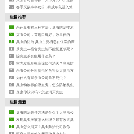
灭虫公司告诉你，大部分人不知道的
灭蚂蚁除蚂蚁防治蚂蚁小妙招
春季灭鼠事半功倍 3月成年鼠进入繁
殖期
栏目推荐
杀死臭虫有三种方法，臭虫防治技术
灭虫公司，首选口碑好，效果佳的
臭虫的防治 臭虫主要栖息在住室的床
架.床板.帐顶四角.墙壁
杀臭虫—宿舍臭虫能不能彻底杀死？
除臭虫杀臭虫用什么药？
室内发现臭虫应该如何消灭？臭虫防
治公司来教你
杀虫公司分析臭虫的危害及灭臭虫方
法
为什么有些杀虫公司杀不死虫？
臭虫动物界的吸血鬼，怎么防治臭虫
臭虫你认识吗？怎么消灭臭虫
栏目最新
臭虫防治最佳方法是什么？灭臭虫公
司有奇招
发现臭虫应该怎么处理？最有效灭臭
虫方法是什么？
臭虫怎么消灭？臭虫防治公司教你