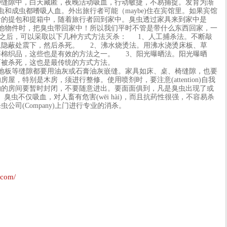
种缝隙中，白天藏匿，夜晚活动吸血，行动敏捷，不易捕捉。发育为渐
和成虫都嗜吸人血。外出旅行者可能（maybe)住在宾馆里。如果宾馆
者的提包和提箱中，随着旅行者回到家中。臭虫透过家具来到家中是
物件时，把臭虫带回家中！所以我们平时不管是带什么东西回家，一
之后，可以采取以下几种方式方法灭杀： 1、人工捕杀法。不断敲
从隐蔽处震下，然后杀死。 2、沸水烧烫法。用沸水浇烫床板、草
等棉织品，这些也是有效的方法之一。 3、阳光曝晒法。阳光曝晒
而被杀死，这也是最传统的方式方法。
板等缝隙都要用油灰或石膏油灰嵌缝。家具如床、桌、椅缝隙，也要
，特别是木房，须进行整修。使用喷剂时，要注意(attention)自我
物的房间要暂时封闭，不要随意进出。要面面俱到，凡是臭虫出现了或
 臭虫不仅吸血，对人畜有危害(wēi hài)，而且抗药性很强，不容易杀
司(Company)上门进行专业的消杀。
.com/