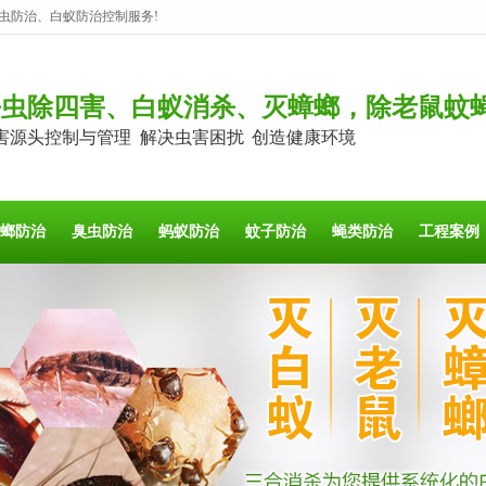
虫防治、白蚁防治控制服务!
杀虫除四害、白蚁消杀、灭蟑螂，除老鼠蚊
害源头控制与管理 解决虫害困扰 创造健康环境
螂防治
臭虫防治
蚂蚁防治
蚊子防治
蝇类防治
工程案例