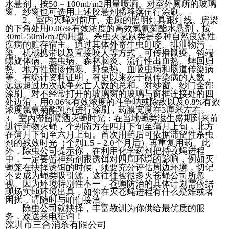
水悬剂，按50－100ml/m2用量喷洒。对室外厕所的玻璃
窗、纱窗也可选用上述胶悬剂稀释落伍行涂刷。
2、室内灭蝇对前厅、走廊的照明灯具跟灯线、房梁
的下角处用0.06%有效浓度的高效氯氰菊酯水悬剂，按
30ml-50ml/m2的用量。杀虫灭鼠鼠类是多种自然疫源性
疾病的贮存宿主。通过其体外寄生虫叮咬、排泄物污
染、机械携带以及直接咬人等方式，可传播鼠疫、钩端
螺旋体病、恙虫病、森林脑炎、流行性出血热、蜱回归
热、地方性斑疹伤寒、野兔热、血吸虫病和肠道传染病
等。有统计资料证明，有史以来死于鼠传染病的人数，
远远超过历次战争死亡人数的总和。对纱窗、纱门全部
涂刷。对不经常打开的玻璃窗的玻璃与窗框连接处的四
处边沿，用0.06%有效浓度的斗争呐或除敌以及0.8%有效
浓度氯氰菊酯乳剂进行涂刷，药膜宽度在3厘米左右。
3、室内滞留喷洒灭蝇时光：在当地蝇类滋生盛期到来前
进行药物灭蝇，个别南方在四月下旬至蒲月上旬，北方
在蒲月下旬至六月上旬。首次用药后可依据滞留性杀虫
剂的残效时光（个别1.5－2.0个月后）再重复用药。此
外，除虫公司提示你，在利用化学药剂把持蚊蝇进程
中，一定要留神药剂跟诱饵对四周环境的影响，例如灭
蝇笼在抉择诱饵的时候，须要充分评估周边环境，切记
不要成为蝇类吸引源，这往往被很多灭苍蝇公司所忽
视。因为环境特别性不一，苍蝇防治的具体计划需依据
现场实地环境出具，如你在灭苍蝇进程有什么疑难或者
困扰，请随时与咱们接洽。
除虫公司就抉择，丰富教训为你供给最优质的服
务，欢送来电征询！
深圳市三合消杀有限公司