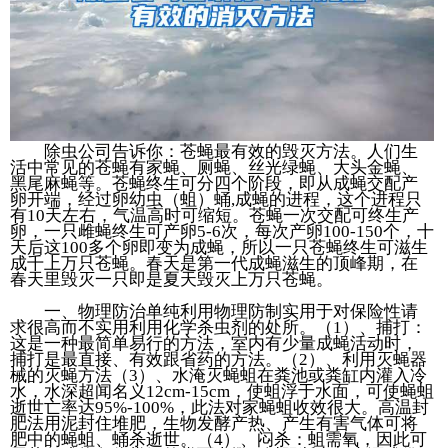
除虫公司告诉你：苍蝇最有效的毁灭方法。人们生
活中常见的苍蝇有家蝇、厕蝇、丝光绿蝇、大头金蝇、
黑尾麻蝇等。苍蝇终生可分四个阶段，即从成蝇交配产
卵开端，经过卵幼虫（蛆）蛹,成蝇的进程，这个进程只
有10天左右，气温高时可缩短。苍蝇一次交配可终生产
卵，一只雌蝇终生可产卵5-6次，每次产卵100-150个，十
天后这100多个卵即变为成蝇，所以一只苍蝇终生可滋生
成千上万只苍蝇。春天是第一代成蝇滋生的顶峰期，在
春天里毁灭一只即是夏天毁灭上万只苍蝇。
一、物理防治单纯利用物理防制实用于对保险性请
求很高而不实用利用化学杀虫剂的处所。（1）、捕打：
这是一种最简单易行的方法，室内有少量成蝇活动时，
捕打是最直接、有效跟省药的方法。（2）、利用灭蝇器
械的灭蝇方法（3）、水淹灭蝇蛆在粪池或粪缸内灌入冷
水，水深超闻名义12cm-15cm，使蛆浮于水面，可使蝇蛆
逝世亡率达95%-100%，此法对家蝇蛆收效很大。高温封
肥法用泥封住堆肥，生物发酵产热、产生有害气体可将
肥中的蝇蛆、蛹杀逝世。（4）、闷杀：蛆需氧，因此可