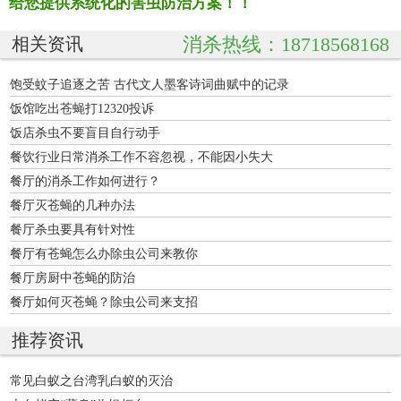
给您提供系统化的害虫防治方案！！
消杀热线：18718568168
相关资讯
饱受蚊子追逐之苦 古代文人墨客诗词曲赋中的记录
饭馆吃出苍蝇打12320投诉
饭店杀虫不要盲目自行动手
餐饮行业日常消杀工作不容忽视，不能因小失大
餐厅的消杀工作如何进行？
餐厅灭苍蝇的几种办法
餐厅杀虫要具有针对性
餐厅有苍蝇怎么办除虫公司来教你
餐厅房厨中苍蝇的防治
餐厅如何灭苍蝇？除虫公司来支招
推荐资讯
常见白蚁之台湾乳白蚁的灭治