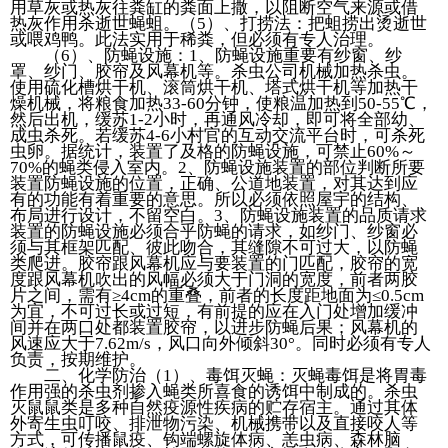
用草灰或热灰往粪缸的粪面上撒，以阻断空气来源或借
热灰作用杀逝世蝇蛆。（5）、打捞法：把蛆捞出烫逝世
或喂鸡鸭。此法实用于稀粪，但必须有专人治理。
（6）、防蝇设施：1、防蝇设施重要有纱窗、纱
罩、纱门、胶帘及风幕机等。杀虫公司机械加热杀虫。
使用硫化槽烘干机、滚筒烘干机、塔式烘干机等加热干
燥机械，将粮食加热33-60分钟，使粮温加热到50-55℃，
然后出机，缓苏1-2小时，再通风冷却，即可将全部幼、
成虫杀死。若缓苏4-6小村官的互动交流平台时，可杀死
虫卵。据统计，装置了及格的防蝇设施，可禁止60%～
70%的蝇类侵入室内。2、防蝇设施装置的部位判断所要
装置防蝇设施的位置，正确、公道地装置，对其达到应
有的功能有着重要的意思。所以必须依照屋宇的结构、
布局进行设计，不留空白。3、防蝇设施装置的品质请求
装置的防蝇设施必须合乎防蝇的请求，如纱门、纱窗必
须与其框架匹配、彼此吻合，其缝隙不可过大，以防蝇
类爬进。胶帘跟风幕机应与要装置的门匹配，胶帘的宽
度跟风幕机吹出的风幅必须大于门洞的宽度，前者两胶
片之间，需有≥4cm的重叠，前者的长度距地面为≤0.5cm
为宜，不可过长或过短，有前提的应在入门处增加缓冲
间并在两口处都装置胶帘，以进步防蝇后果；风幕机的
风速应大于7.62m/s，风口向外倾斜30°。同时必须有专人
负责，按期维护。
二、化学防治（1）、毒饵灭蝇：灭蝇毒饵是将胃毒
作用强的杀虫剂掺入蝇类所喜食的诱饵中制成的。杀虫
灭鼠鼠类是多种自然疫源性疾病的贮存宿主。通过其体
外寄生虫叮咬、排泄物污染、机械携带以及直接咬人等
方式，可传播鼠疫、钩端螺旋体病、恙虫病、森林脑