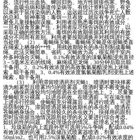
炎、流行性出血热、蜱回归热、地方性斑疹伤寒、野兔
热、血吸虫病和肠道传染病等。有统计资料证明，有史
以来死于鼠传染病的人数，远远超过历次战争死亡人数
的总和。留神事项：毒饵一旦布放，就应有专人治理，
避免儿童接触跟误服。利用者应熟悉毒饵的有效成分，
一旦有误食景象产生，利用者应尽快告诉医疗部分，以
采取正确的抢救方法。毒饵的有效期依据其利用的有效
成分不同而有差别。利用者要按期调换并对残饵进行妥
当处理。（2）、毒蝇绳灭蝇。毒蝇绳灭蝇是依据蝇类喜
在绳索上栖身的**性，用残效期较长的杀虫剂制成毒蝇
绳。此法灭蝇简单、省药，灭蝇效力高，很实用于室内
外多种场合灭蝇。1、0.1%有效浓度的溴氰菊酯浸泡直径
3－5毫米左右的线绳、麻绳或尼龙绳，30分钟后取出晾
干备用。2、0.2%有效浓度的高效氯氰菊酯浸泡上述绳
索，晾干备用。3、0.4%有效浓度氯氰菊酯乳剂浸泡上述
绳索，晾干备用。
（3）、利用滞留喷洒药剂灭蝇1、喷洒时要抉择雾
滴为粗雾型且喷雾均匀的喷雾器，喷洒时要不断变换处
所，确保药液较均匀地喷洒在全部滋生地上。2、尽量要
使蝇蛆充分裸露，以进步药效。在喷洒前，可在滋生物
上进步行挖掘，使蝇蛆充分裸露后，再进行喷洒，可进
步防制效力。滞留喷洒是将残效期长的杀虫剂，喷洒在
苍蝇栖身场合，以坚持较久的杀虫效力。抉择用药跟剂
型时应依据当地情况跟所处理的名义要进行综合考虑。
如抗药性的问题、所处理场合的情况、处理名义性质。
1、垃圾箱的内上盖跟外壁可选用5%斗争呐，配成0.04%
有效浓度的药液，采取储压式喷雾器喷洒，剂量：
50ml/m2。也可用2.5%溴氰菊酯，配成0.02%有效浓度的