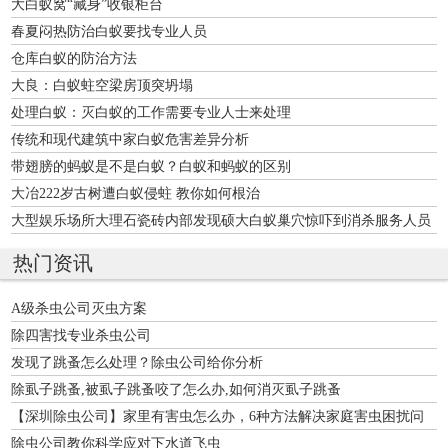
大白蚁窝“藏身”收银柜台
春夏闷热防治白蚁要找专业人员
仓库白蚁的防治方法
大良：白蚁蛀空梁房顶突坍塌
处理白蚁：灭白蚁的工作需要专业人士来处理
传统和现代建筑中家白蚁危害差异分析
带翅膀的蚂蚁是不是白蚁？白蚁和蚂蚁的区别
大冶222岁古树遭白蚁侵蛀 教你如何根治
大型娱乐场所大理石瓷砖内部发现硕大白蚁巢穴惊吓到消杀服务人员
热门资讯
A级杀虫公司灭虫方案
除四害找专业杀虫公司
发现了跳蚤怎么处理？除虫公司给你分析
除虱子跳蚤,被虱子跳蚤咬了怎么办,如何消灭虱子跳蚤
【深圳除虫公司】家里有害虫怎么办，6种方法解决家庭害虫困扰问
题！
除虫公司教你科学应对下水道飞虫