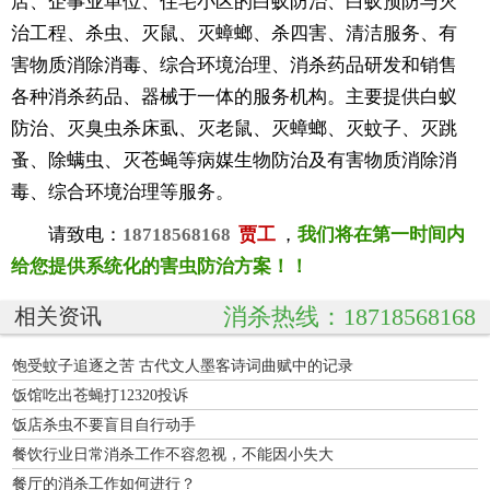
店、企事业单位、住宅小区的白蚁防治、白蚁预防与灭
治工程、杀虫、灭鼠、灭蟑螂、杀四害、清洁服务、有
害物质消除消毒、综合环境治理、消杀药品研发和销售
各种消杀药品、器械于一体的服务机构。主要提供白蚁
防治、灭臭虫杀床虱、灭老鼠、灭蟑螂、灭蚊子、灭跳
蚤、除螨虫、灭苍蝇等病媒生物防治及有害物质消除消
毒、综合环境治理等服务。
请致电：
18718568168
贾工
，
我们将在第一时间内
给您提供系统化的害虫防治方案！！
消杀热线：18718568168
相关资讯
饱受蚊子追逐之苦 古代文人墨客诗词曲赋中的记录
饭馆吃出苍蝇打12320投诉
饭店杀虫不要盲目自行动手
餐饮行业日常消杀工作不容忽视，不能因小失大
餐厅的消杀工作如何进行？