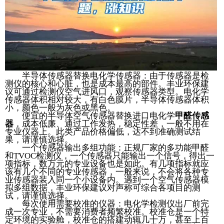
半导体传感器替换电化学传感器：由于传感器是检
测仪的核心和心脏，也是成本最高的部件。丰业环保建
议可通过检测仪空气进风口，观察传感器类型。电化学
传感器体积相对较大，有白色膜片，半导体传感器体积
小，颜色一般为灰色或黑色。
便宜的半导体空气传感器替换进口电化学
甲醛传感
器
，成本低廉、通过工作发热，稳定性差，一般不用在
专业仪器上。此类产品价格偏低，达不到准确测试结
果，请谨慎选择。
一个传感器输出多组功能：正规厂家的多功能甲醛
和TVOC检测仪，一个传感器只能输出一个信号，得出一
项指标，数万元的专业设备也是如此。有几项指标就应
该有几个不同的专业传感器，一般来说，不会将各种专
业传感器装入同一个小设备内。遇到一个空气传感器模
拟多组数据，丰业环保建议对声称可综合各项目的测
试，请谨慎选择。
每次使用需要校准的仪器：电化学检测仪出厂前完
成一次专业，不需要消费者频繁校准。校准仓是一个特
定环境的实验舱，校准仓的搭建动辄几十万，甚至上百