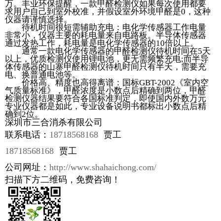
万。丰业环保提醒，一款甲醛检测仪如果每次使用都要
求用户自己到室外校准，并假设室外环境甲醛是0，这种
仪器请谨慎选择。
待机时间很短需辅助充电：电化学传感器工作电量
非常小，仪器主要的耗电量来自电路板。半导体传感器
通过发热工作，耗电量是电化学传感器的10倍以上。
通常一款电化学传感器的甲醛检测仪待机时间在5天
以上，优质检测仪使用锂电池，更无需频繁充电;而半导
体传感器的山寨甲醛检测仪待机时间只有半天，需要充
电、换普通电池等。
价格高、精度也高得离谱：国标GBT-2002《室内空
气质量标准》，甲醛浓度是小数点后精确到两位，甲醛
检测仪器结果要符合各国标准判定，即使国内外数万元
专业仪器都是如此，专业设备说明书都标出小数点后精
确到2位。
深圳市三合消杀有限公司
联系电话：
18718568168
贾工
18718568168
贾工
公司网址：
http://www.shahaichong.com/
扫描下方二维码，免费咨询！