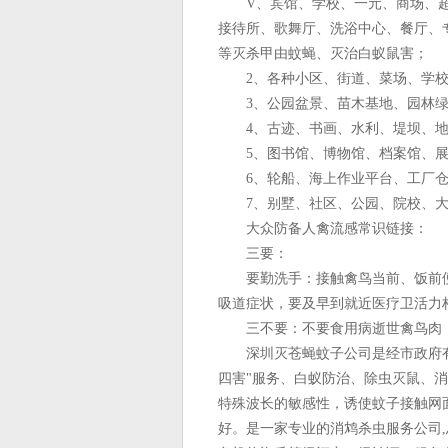
V、宾馆、学校、一元、商场、超
接待所、歌舞厅、洗浴中心、餐厅、
等灭杀甲由蚊蝇、灭治白蚁鼠害；
2、各种小区、街道、菜场、学校
3、公园盆景、苗木基地、园林绿
4、古迹、书画、水利、堤坝、地
5、图书馆、博物馆、档案馆、展
6、轮船、海上作业平台、工厂仓
7、别墅、社区、公园、院校、大
大众防备人禽流感常识链接：
三要：
要勤洗手：接触禽鸟当前、饭前便
吸道症状，要及早到就近医疗卫活力
三不要：不要食用病逝世禽鸟肉；
深圳灭苍蝇蚊子公司是经市政府有
四害"服务、白蚁防治、除虫灭鼠、
特殊波长的敏感性，诱使蚊子接触网
好。是一家专业的消鸩杀虫服务公司,