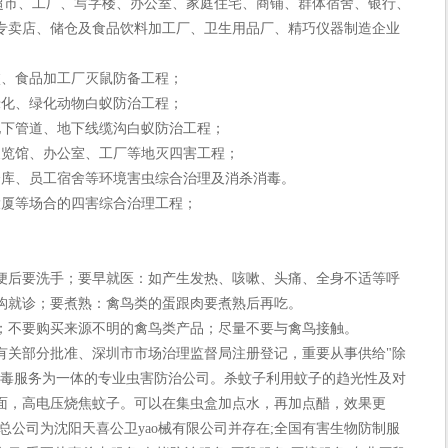
市、工厂、写字楼、办公室、家庭住宅、商铺、群体宿舍、银行、
专卖店、储仓及食品饮料加工厂、卫生用品厂、精巧仪器制造企业
、食品加工厂灭鼠防备工程；
化、绿化动物白蚁防治工程；
下管道、地下线缆沟白蚁防治工程；
览馆、办公室、工厂等地灭四害工程；
库、员工宿舍等环境害虫综合治理及消杀消毒。
厦等场合的四害综合治理工程；
后要洗手；要早就医：如产生发热、咳嗽、头痛、全身不适等呼
构就诊；要煮熟：禽鸟类的蛋跟肉要煮熟后再吃。
不要购买来源不明的禽鸟类产品；尽量不要与禽鸟接触。
关部分批准、深圳市市场治理监督局注册登记，重要从事供给"除
消毒服务为一体的专业虫害防治公司。杀蚊子利用蚊子的趋光性及对
面，高电压烧焦蚊子。可以在集虫盒加点水，再加点醋，效果更
总公司为沈阳天喜公卫yao械有限公司并存在;全国有害生物防制服