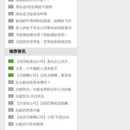
用基因技术消灭蚊子？
用会这6招远离蚊子困扰
现在是灭蚊最佳时期
牧场奶牛甩饲料的真相：蚊蝇纷飞导
致每年经济损失达3.6亿美金！
烦人的蚊子杀虫公司教你如何快速消
灭
灭蚊驱蚊都没用？防蚊避蚊有招！
灭蚊防控登革热：登革热疾病相关防
控知识答问
推荐资讯
【深圳除臭虫公司】臭虫怎么消灭，
怎样除臭虫更有效？
注意：十年楼龄八成有蚁灾
【灭蟑螂公司】怎样灭蟑螂，家里有
小孩少用药
红火蚁的危害有哪些？
白蚁防治：白蚁虫害防治中心治白蚁
方法
白蚁防治 关注民生
【灭老鼠公司】法国巴黎鼠患猖獗，
政府为灭鼠已花上千万元
白蚁的危害对象
【深圳灭蟑螂公司】小强”不是白叫
的! 蟑螂的厉害远超你的想象!
白蚁的习性和繁殖