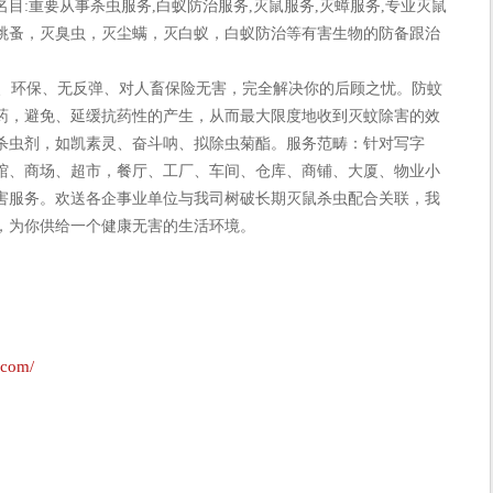
目:重要从事杀虫服务,白蚁防治服务,灭鼠服务,灭蟑服务,专业灭鼠
跳蚤，灭臭虫，灭尘螨，灭白蚁，白蚁防治等有害生物的防备跟治
、环保、无反弹、对人畜保险无害，完全解决你的后顾之忧。防蚊
药，避免、延缓抗药性的产生，从而最大限度地收到灭蚊除害的效
杀虫剂，如凯素灵、奋斗呐、拟除虫菊酯。服务范畴：针对写字
馆、商场、超市，餐厅、工厂、车间、仓库、商铺、大厦、物业小
害服务。欢送各企事业单位与我司树破长期灭鼠杀虫配合关联，我
，为你供给一个健康无害的生活环境。
.com/