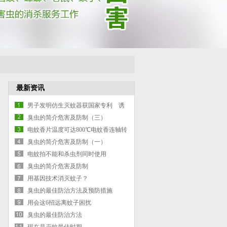
最新资讯
男子发明仿生灭蚊器获国家专利 诱
蚊指数超人体
臭虫的简介危害及防制（三）
电蚊香片温度可达800℃电蚊香连轴转
很危险
臭虫的简介危害及防制（一）
电蚊拍不能和杀虫剂同时使用
臭虫的简介危害及防制
用基因技术消灭蚊子？
臭虫的最佳防治方法及预防措施
用会这6招远离蚊子困扰
臭虫的最佳防治方法