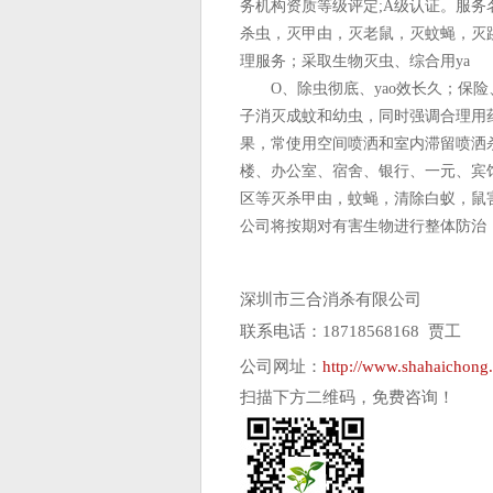
务机构资质等级评定;A级认证。服务名
杀虫，灭甲由，灭老鼠，灭蚊蝇，灭
理服务；采取生物灭虫、综合用ya
O、除虫彻底、yao效长久；保险
子消灭成蚊和幼虫，同时强调合理用
果，常使用空间喷洒和室内滞留喷洒
楼、办公室、宿舍、银行、一元、宾
区等灭杀甲由，蚊蝇，清除白蚁，鼠
公司将按期对有害生物进行整体防治
深圳市三合消杀有限公司
联系电话：18718568168 贾工
公司网址：
http://www.shahaichong
扫描下方二维码，免费咨询！