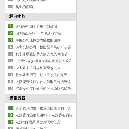
现在是灭蚊最佳时期
臭虫的影响
栏目推荐
灭蚊蝇的四个实用作战妙招
深圳除四害公司 常见灭蚊方法
杀虫公司让你远离虫蚊的困扰
深圳灭蚊公司：预防登革热少不了要
做好灭蚊工作
我市开展夏秋季灭蚊灭蝇灭蟑活动
9月天气炎热湿度大当心食源性疾病和
蚊媒疾病
深圳杀虫公司介绍夏季蚊虫战！
教你几个窍门，过个没蚊子的夏天
太阳能灭蚊灯为什么能取代传统灭蚊
产品？
深圳专业灭蚊蝇公司的蚊蝇防治措施
栏目最新
男子发明仿生灭蚊器获国家专利 诱
蚊指数超人体
电蚊香片温度可达800℃电蚊香连轴转
很危险
电蚊拍不能和杀虫剂同时使用