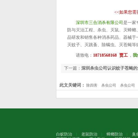
<<
如果您需
深圳市三合消杀有限公司
是一家
防与灭治工程、杀虫、灭鼠、灭蟑螂
品研发和销售各种消杀药品、器械于
灭蚊子、灭跳蚤、除螨虫、灭苍蝇等
请致电：
18718568168 贾工
，
我
下一篇：
深圳杀虫公司认识蚊子苍蝇的
此文关键词：
除四害
杀虫公司
杀虫公司
白蚁防治
老鼠防治
蟑螂防治
臭