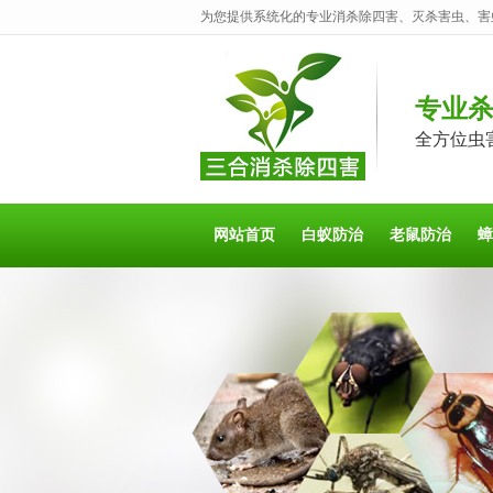
为您提供系统化的专业消杀除四害、灭杀害虫、害
专业
全方位虫
网站首页
白蚁防治
老鼠防治
蟑