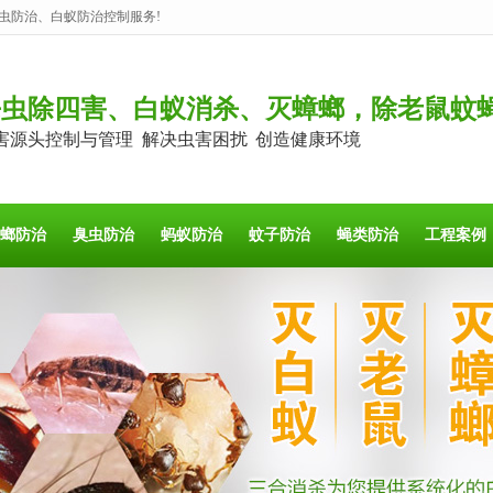
虫防治、白蚁防治控制服务!
杀虫除四害、白蚁消杀、灭蟑螂，除老鼠蚊
害源头控制与管理 解决虫害困扰 创造健康环境
螂防治
臭虫防治
蚂蚁防治
蚊子防治
蝇类防治
工程案例