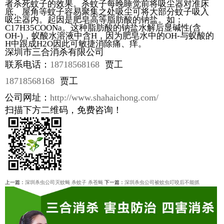
者杀死蚊子的效果。杀蚊子每晚睡觉前将吸尘器对准床
底、屋角等蚊子容易聚集之处吸尘可将大部分蚊子吸入
吸尘器内。起因是肥皂高等脂肪酸的钠盐。如：
C17H35COONa。这种脂肪酸的钠盐水解后显碱性(含
OH-)，蚁酸水溶液中含H，因为肥皂水中的OH-与蚁酸的
H中跟成H2O因此可敏捷消除痛、痒。
深圳市三合消杀有限公司
联系电话：
18718568168
贾工
18718568168
贾工
公司网址：
http://www.shahaichong.com/
扫描下方二维码，免费咨询！
上一篇：
深圳杀虫公司灭蚊蝇 杀蚊子 杀苍蝇
下一篇：
深圳杀虫公司被蚊虫叮咬后不能抓