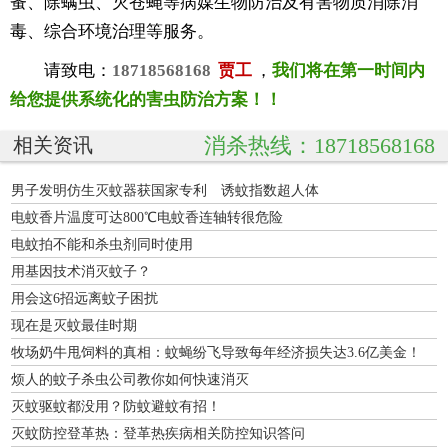
蚤、除螨虫、灭苍蝇等病媒生物防治及有害物质消除消
毒、综合环境治理等服务。
请致电：
18718568168
贾工
，
我们将在第一时间内
给您提供系统化的害虫防治方案！！
消杀热线：18718568168
相关资讯
男子发明仿生灭蚊器获国家专利 诱蚊指数超人体
电蚊香片温度可达800℃电蚊香连轴转很危险
电蚊拍不能和杀虫剂同时使用
用基因技术消灭蚊子？
用会这6招远离蚊子困扰
现在是灭蚊最佳时期
牧场奶牛甩饲料的真相：蚊蝇纷飞导致每年经济损失达3.6亿美金！
烦人的蚊子杀虫公司教你如何快速消灭
灭蚊驱蚊都没用？防蚊避蚊有招！
灭蚊防控登革热：登革热疾病相关防控知识答问