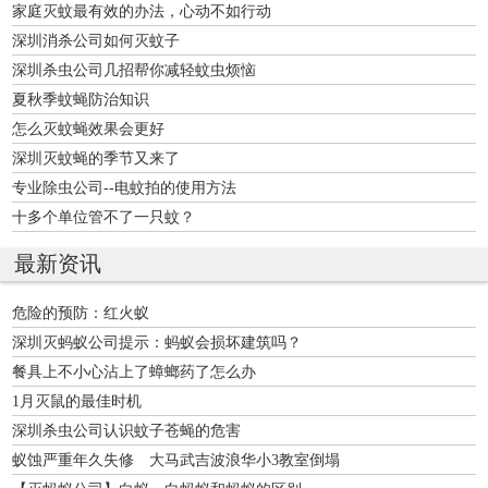
家庭灭蚊最有效的办法，心动不如行动
深圳消杀公司如何灭蚊子
深圳杀虫公司几招帮你减轻蚊虫烦恼
夏秋季蚊蝇防治知识
怎么灭蚊蝇效果会更好
深圳灭蚊蝇的季节又来了
专业除虫公司--电蚊拍的使用方法
十多个单位管不了一只蚊？
最新资讯
危险的预防：红火蚁
深圳灭蚂蚁公司提示：蚂蚁会损坏建筑吗？
餐具上不小心沾上了蟑螂药了怎么办
1月灭鼠的最佳时机
深圳杀虫公司认识蚊子苍蝇的危害
蚁蚀严重年久失修 大马武吉波浪华小3教室倒塌