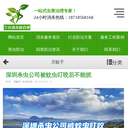
一站式虫害治理专家！
24小时消杀热线：
18718568168
网站首页
消杀服务项目
行业防治方案
服务工程案例
害虫防治
四害防治资讯
关于我们
联系我们
分类
灭蚊子
深圳杀虫公司被蚊虫叮咬后不能抓
栏目：
灭蚊子
发表时间：04-13
人气：
0