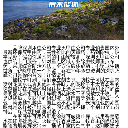
品牌深圳杀虫公司专业灭甲由公司专业销售国内外
最新环保灭甲由药，高性价比的灭蟑药，药到除虫，破
竿见影！假如你居室内的甲由密较高，深圳灭甲由公司
也供给上门服务，针对重点区域专业除虫技师重点布
药，采取综合防治方法，全方位破体施药，不留卫生逝
世角，铲除甲由一个不留，存在10年杀虫教训的深圳灭
蟑公司是你的首选！详情请登
被蚊子叮到，咱们会立刻去抓。防蚊子可以在室内
喷射花露水或者其他带有香味儿的花蚊子不太喜欢香的
味道最好在洗澡的时候往身上涂抹一些凉爽和止痒的效
果明显花露水可以止痒喷洒花露水不容易被蚊子咬。可
是抓挠后，皮肤里的组织液、淋巴液等渗出，肿成一个
包，就会越抓越痒，而且还不易消退，长满红包的赤豆
腿就是这样被抓出来的。假如坚持不抓，个别10至15分
钟后，痒感就能明显消退了。
在家庭中可用浓肥皂涂抹可敏捷止痒，或用香皂蘸
水在红肿处涂抹。灭蚊子蚊香点燃后，蚊香里的除虫菊
酯随着烟雾挥发出来，播散于室内空气中，达到驱蚊或