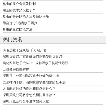
臭虫的简介危害及防制
用基因技术消灭蚊子？
臭虫的最佳防治方法及预防措施
用会这6招远离蚊子困扰
臭虫的最佳防治方法
热门资讯
傍晚是蚊子活跃期 千万别开窗
深圳灭蚊灯厂家讲解如何正确使用灭蚊灯
揭秘四川蚊子“战斗力”成都野蚊子抗药性最强
出游做好蚊虫防护
深圳杀虫公司消除和减少蚊蝇的孳生地
怎么样消杀蚊、清除蚊虫孳生地预防登革热
太阳能灭蚊灯的作用和特点是什么？
深圳灭蚊公司教您怎么预防登革热？
深圳灭虫公司分享夏季如何灭蚊