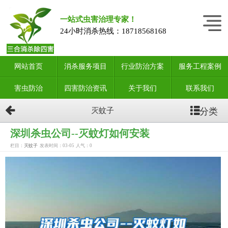
一站式虫害治理专家！
24小时消杀热线：
18718568168
网站首页
消杀服务项目
行业防治方案
服务工程案例
害虫防治
四害防治资讯
关于我们
联系我们
分类
灭蚊子
深圳杀虫公司--灭蚊灯如何安装
栏目：
灭蚊子
发表时间：03-05
人气：
0