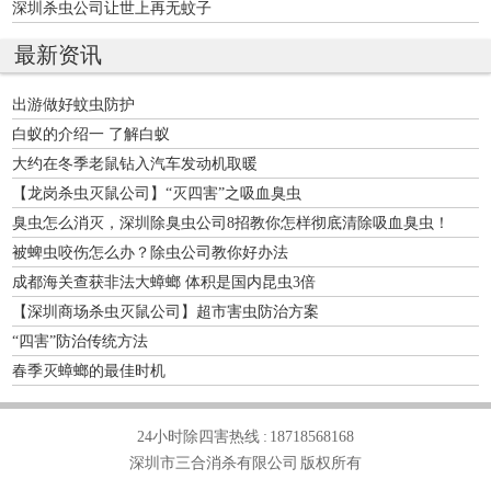
深圳杀虫公司让世上再无蚊子
最新资讯
出游做好蚊虫防护
白蚁的介绍一 了解白蚁
大约在冬季老鼠钻入汽车发动机取暖
【龙岗杀虫灭鼠公司】“灭四害”之吸血臭虫
臭虫怎么消灭，深圳除臭虫公司8招教你怎样彻底清除吸血臭虫！
被蜱虫咬伤怎么办？除虫公司教你好办法
成都海关查获非法大蟑螂 体积是国内昆虫3倍
【深圳商场杀虫灭鼠公司】超市害虫防治方案
“四害”防治传统方法
春季灭蟑螂的最佳时机
24小时除四害热线 :
18718568168
深圳市三合消杀有限公司 版权所有