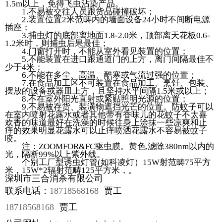
1.5m以上，免得飞虫沾染产品。
1.不易被交往人员跟货品碰撞破坏；
2.装置位置2米范畴内的墙面设备24小时不间断电源
插座；
3.捕虫灯的底部离地面1.8-2.0米，顶部离天花板0.6-
1.2米时，则捕虫后果最佳；
4.门窗打开时，不能从室外看见装置的位置；
5.不能装置在进口跟通道门的上方，离门间隔最佳不
少于4米；
6.不能在多尘、高温、酷寒或气流过强的位置；
7.在食品加工区不可装置在食品加工、烹饪、包装、
摆放的设备或器皿上方，且坚持水平间隔1.5米或以上；
8.不在室外阳光直射或紧贴照明光源的位置；
9.不易被存货、装潢物遮挡光芒的位置。防蚊子可以
在室内喷射花露水或者其他带有香味儿的花蚊子不太喜
欢香的味道最好在洗澡的时候往身上涂抹一些凉爽和止
痒的效果明显花露水可以止痒喷洒花露水不容易被蚊子
咬。
注：ZOOMFOR&FC驱虫膜。黄色,滤除380nm以内的
光，隔断99%以上紫外线。
个别工厂型诱虫灯管(如科凌灯）15W射范畴75平方
米，15W*2辐射范畴125平方米，。
深圳市三合消杀有限公司
联系电话：
18718568168
贾工
18718568168
贾工