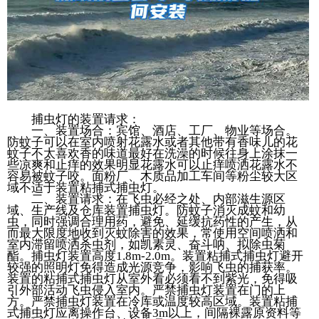
捕虫灯的装置请求：
一、装置场合：宾馆、酒店、工厂、物业等场合。
防蚊子可以在室内喷射花露水或者其他带有香味儿的花
蚊子不太喜欢香的味道最好在洗澡的时候往身上涂抹一
些凉爽和止痒的效果明显花露水可以止痒喷洒花露水不
容易被蚊子咬。面粉厂、木质品加工车间等粉尘较大区
域不适于装置粘捕式捕虫灯。
二、装置请求：在飞虫必经之处、内部滋生源区
域、生产线及仓库装置捕虫灯。防蚊子消灭成蚊和幼
虫，同时强调合理用药，避免、延缓抗药性的产生，从
而最大限度地收到灭蚊除害的效果，常使用空间喷洒和
室内滞留喷洒杀虫剂，如凯素灵、奋斗呐、拟除虫菊
酯。捕虫灯装置高度1.8m-2.0m。装置粘捕式捕虫灯避开
较强的照明灯免得造成光源竞争，影响飞虫的捕获率。
装置的粘捕式捕虫灯从室外看必须看不到紫光，免得吸
引外部活动飞虫侵入室内。严禁捕虫灯装置在门的上
方。严禁捕虫灯装置在冷库或温度较高区域。装置粘捕
式捕虫灯应离操作台、设备3m以上，间隔裸露原资料等