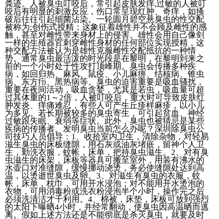
粪迹。人被臭虫叮咬后，常引起皮肤发痒,过敏的人被叮
咬后有明显的刺激反应，伤口常呈现红肿、奇痒，如搔
破后往往引起细菌沾染。一轮圆月碧空悬臭虫的性交配
被称为;创伤式授精；这象征着雄性并不会顾及雌性的感
触，甚至对雌性带来身材上的侵害。雄性会用自己像剑
一样的生殖器官刺穿雌性身材的任何部位实现授精，这
种交配方法被认为是雄性克服雌性交配抵抗的一种情
势。通常臭虫最活泼的时光段是在黎明，在黎明到来之
前的一个小时处于性攻打顶峰期。臭虫会传播多种疾
病，如回归热、麻风、鼠疫、小儿麻痹、结核病、锥虫
病、东方疖、黑热病等。臭虫的迫害重要是吸血骚扰，
重要在夜间活动，吸血贪婪，尤其是若虫，吸血量可超
过其体重的1～2倍，人被叮咬后，重大时可导致皮肤红
肿发炎、痒痛难忍，有些人可产生丘疹样麻疹，以小儿
为多见。若长期被较多的臭虫寄生，可引起贫血、神经
过敏跟失眠、衰弱等症状。此外，臭虫也被猜忌是某些
疾病的传播者。发明臭虫当前怎么办呢？深圳除臭虫公
司技巧人员倡导：1、收拾室内卫生，清除杂物，对轻易
滋生臭虫的床板缝隙，用石灰或油灰堵嵌，留神个人卫
生，勤洗衣服，蚊帐，床单，把持臭虫滋生。2、对有臭
虫滋生的床架，床板等器具可搬至室外，用装有沸水的
水壶口对准缝隙，缓慢挪动浇烫，务必使缝隙处达到高
温，以烫逝世臭虫及卵。3、对滋生有臭虫的衣服，蚊
帐，床单，枕巾，可用开水浸泡；对不能用开水烫泡的
衣物，可用消毒粉或洗衣粉浸泡半个小时，操作完之后
必须洗清洁才干利用。4、棉被，床垫，床板可放到强烈
的太阳下曝晒4小时，并经常翻动，使臭虫因高温晒而逃
离。假如上述方法还是不能彻底是杀灭臭虫，就要及时