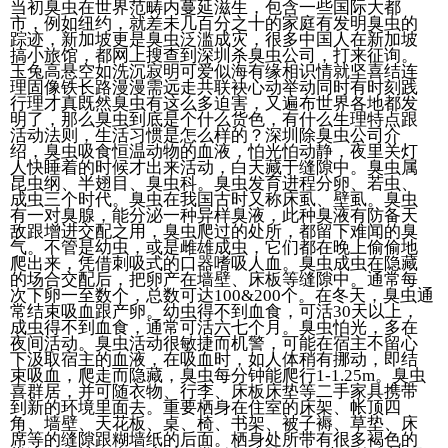
当初臭虫在世界范畴内蔓延滋生，包含一些国际大都
市，例如纽约，就差未几百分之十的家庭有发明臭虫的
踪迹，新加坡更是臭虫泛滥成灾，很多中国人在新加坡
搞小旅馆，都网上搜查到深圳杀臭虫公司，打来征询。
玉兔高悬空如洗沉寂明可爱似海有缘相识情就坚喜结连
理固像铁长路漫漫需远走共联袂心动举动同时有时刻践
行理才真既然臭虫有这么多迫害，又遍布世界各地都发
明了，那么臭虫到底是个什么货色，有什么生理特点跟
活动法则，生活习惯是怎么样的？深圳除臭虫公司介
绍，臭虫吸食恒温动物的血液，怕光怕动静，夜里关灯
人快睡着的时候才出来活动，白天藏于缝隙中。臭虫属
昆虫纲、半翅目、臭虫科。臭虫发育进程分卵、若虫、
成虫三个时代。臭虫在我国古时又称床虱、壁虱。臭虫
有一对臭腺，能分泌一种异样臭液，此种臭液有防备天
敌跟增进交配之用，臭虫爬过的处所，都留下难闻的臭
气。不管是幼虫，或是雌雄成虫，它们都在晚上偷偷地
爬出来，凭借刺吸式的口器嗜吸人血。臭虫成虫在隐藏
的场合交配后，把卵产在墙壁、床板等缝隙中。通常每
次下卵一至数个，总数可达100&200个。在冬天，臭虫通
常结束吸血跟产卵。幼虫得不到血食，可活30天以上，
成虫得不到血食，通常可活六七个月。臭虫怕光，多在
夜间活动。臭虫活动很敏捷而机警，可能在宿主不留心
下汲取宿主的血液，在吸血时，如人体稍有挪动，即结
束吸血，爬走而隐藏，臭虫每分钟能爬行1-1.25m。臭虫
喜群居，并可随衣物、行李、床板床垫等二手家具携带
到新的环境里面去。重要栖身在住室的床架、帐顶四
角、墙壁、天花板、桌、椅、书架、被子褥、草垫、床
席等的缝隙跟糊墙纸的后面。栖身处所带有很多褐色的