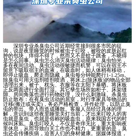
深圳专业杀臭虫公司近期经常接到很多市民的征
询，说是夜里睡觉的时候被虫子叮咬，被咬的皮肤起红
肿的包块，痒得不得了，然而又不是蚊子跳蚤，不晓得
是怎么回事。臭虫怎么消灭臭虫活动规律：臭虫怕光，
多在夜间活动。臭虫活动很敏捷而机警，可以在宿主不
留意下吸取宿主的血液，在吸血时，如人体稍有移动，
即停止吸血，爬走而隐藏，臭虫每分钟能爬行1-1.25m。
除臭虫可用灭虫剂喷剂喷洒，将床上(除床板)的物品全部
清理出来，被子、枕头、衣服等在太阳下暴晒。将床板
正反两面进行全面打湿。其它孳生场所如柜子、床架缝
隙、房间角落也进行药物处理，没什么刺激味。杀臭虫
防止散布：在有臭虫活动的居室，对行李家具等物品的
迁移(搬迁或买卖)，务必严格检查，并作处理，以防止臭
虫的带出、带入而造成播散。客服人员经过具体的理
解，意识到这些夜里睡觉关灯当前，才出来叮咬人的害
虫就是臭虫，也就是俗称的吸血虫，原来我国古代的时
候叫床虱。臭虫叮咬人，不仅是奇痒无比，重大影响夜
里休息，从而导致白天工作也不精力，更重要的是，臭
虫还会传播疾病，迫害人们的身材健康。据媒体报道，