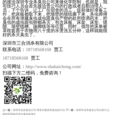
的接洽深圳专业杀臭虫公司来做化学防制，也就是，我
司技巧人员会首先接洽贵公司的行政或者后勤治理人
员，下个告诉，让工厂住宿舍的员工，提前做好准备工
作，把床板都取下来，把墙壁的墙纸撕下来，杀虫师傅
会在所有潜藏臭虫成虫跟臭虫产卵的处所喷洒药水，把
臭虫的成虫跟虫卵都杀灭，包含床板、床架、床垫、缝
隙、墙壁线槽、踢脚线等等位置。同时，倡导把床单被
罩枕套席子衣物用八十度的水烫洗五分钟，这样就能很
好的杀灭臭虫了。
深圳市三合消杀有限公司
联系电话：
18718568168
贾工
18718568168
贾工
公司网址：
http://www.shahaichong.com/
扫描下方二维码，免费咨询！
上一篇：
深圳专业杀臭虫公司-宿舍木板床杀臭虫的方法
下一篇：
深圳专业杀臭虫公司分析什么
样的环境条件适合臭虫的滋生