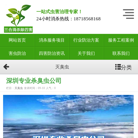
一站式虫害治理专家！
24小时消杀热线：
18718568168
网站首页
消杀服务项目
行业防治方案
服务工程案例
害虫防治
四害防治资讯
关于我们
联系我们
分类
灭臭虫
深圳专业杀臭虫公司
栏目：
灭臭虫
发表时间：09-10
人气：
0