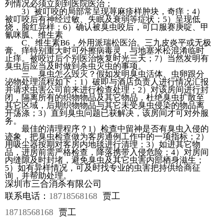
列情况必须立刻到医院医治；
3）被叮咬的局部常呈现荨麻疹样肿块，奇痒；4）
被叮咬后有神经过敏、失眠及衰弱等症状；5）呈现低
烧，脸红异样；6）确认被臭虫咬后，可口服赛庚啶、甲
氰咪胍、维生素
C、维生素B6，外用派瑞松医治。三九皮炎平或无极
膏。痒特别重大时可外擦病毒灵，与地塞米松混淆临时
止痒。被咬过后个别医治恢复时光三天；7）当然发明有
臭虫后应当及时做到杀虫灭虫的事项。
三、臭虫怎么毁灭？假如发明臭虫活体、虫卵跟分
泌物处理流程如下：1）破即与酒店负责人进行情况汇报
并请求虫害公司前来进行检查处理；2）对该房间进行封
闭，隔离所有的织物物品及其它物品，杜绝臭虫扩散至
其它区域，后期织物物品与其它未受臭虫侵染的物品离
开荡涤；3）直到臭虫问题已获解决，该房间才可对外服
务。
最佳的清理程序？1）检查中留神是否有臭虫入侵的
迹象，把臭虫检查做为客房通例工作中的一项指标；2）
用吸尘器按期对客房内地毯进行清理；3）如进其它物
品，进房前需严格检查，降落携带入侵危险；4）对房间
内缝隙及时封堵，避免臭虫及其它虫害内部栖身滋生；
5）如有异样情况，可及时找专业的虫害把持供给商征
询，并帮助处理。
深圳市三合消杀有限公司
联系电话：
18718568168
贾工
18718568168
贾工