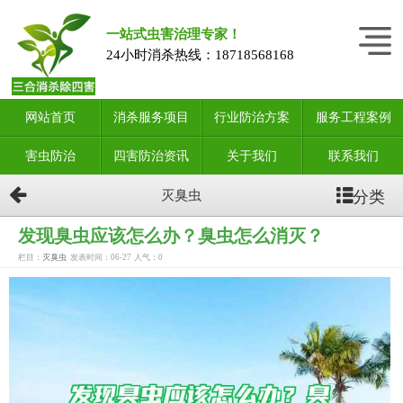
一站式虫害治理专家！
24小时消杀热线：
18718568168
网站首页
消杀服务项目
行业防治方案
服务工程案例
害虫防治
四害防治资讯
关于我们
联系我们
分类
灭臭虫
发现臭虫应该怎么办？臭虫怎么消灭？
栏目：
灭臭虫
发表时间：06-27
人气：
0