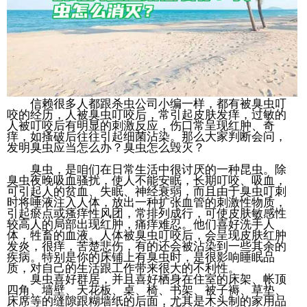
信赖很多人都跟杀虫公司小编一样，都有被臭虫叮
咬的经历，人被臭虫叮咬后，常引起皮肤发痒，过敏的
人被叮咬后有明显的刺激反应，伤口常呈现红肿、奇
痒，如搔破后往往引起细菌沾染。那么大家判断会问，
发明臭虫应当怎么办？臭虫怎么毁灭？
臭虫，是咱们在日常生活中很讨厌的一种昆虫。除
臭虫夜晚吸血骚扰，使人不能安眠，长期叮咬、吸血，
可引起人的贫血、失眠、神经衰弱，而且由于臭虫叮刺
时将唾液注入人体，放出一种扩张血管的刺激性物质，
引起瘀点或瘙痒性风团，常排列成行，可使皮肤敏感性
较高人的局部出现红肿，痛痒难忍。他们喜好洗手人
体，牲畜的血液。人体被臭虫叮咬后，会呈现皮肤红肿
发炎，很痒，苦楚悲伤，有的还会被沾染到一些其余的
疾病。特别是你的床铺上有臭虫时，是很影响睡眠品
质，对自己的生活跟工作带来很大的不利性。
臭虫喜好群居，并且喜好栖身在住室的床架、帐顶
四角、墙壁、天花板、桌、椅、书架、被子褥、草垫、
床席等的缝隙跟糊墙纸的后面，尤其是木头制的家用品