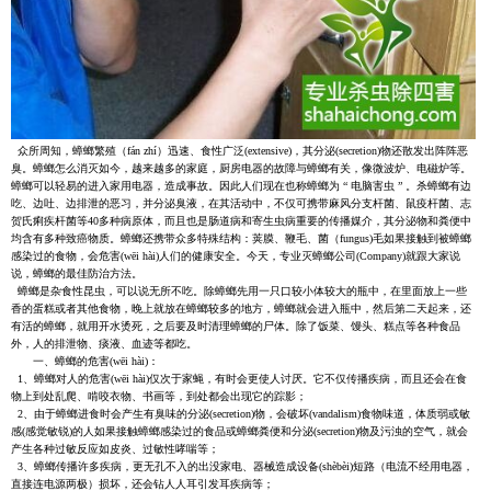
众所周知，蟑螂繁殖（fán zhí）迅速、食性广泛(extensive)，其分泌(secretion)物还散发出阵阵恶
臭。蟑螂怎么消灭如今，越来越多的家庭，厨房电器的故障与蟑螂有关，像微波炉、电磁炉等。
蟑螂可以轻易的进入家用电器，造成事故。因此人们现在也称蟑螂为 “ 电脑害虫 ” 。杀蟑螂有边
吃、边吐、边排泄的恶习，并分泌臭液，在其活动中，不仅可携带麻风分支杆菌、鼠疫杆菌、志
贺氏痢疾杆菌等40多种病原体，而且也是肠道病和寄生虫病重要的传播媒介，其分泌物和粪便中
均含有多种致癌物质。蟑螂还携带众多特殊结构：荚膜、鞭毛、菌（fungus)毛如果接触到被蟑螂
感染过的食物，会危害(wēi hài)人们的健康安全。今天，专业灭蟑螂公司(Company)就跟大家说
说，蟑螂的最佳防治方法。
蟑螂是杂食性昆虫，可以说无所不吃。除蟑螂先用一只口较小体较大的瓶中，在里面放上一些
香的蛋糕或者其他食物，晚上就放在蟑螂较多的地方，蟑螂就会进入瓶中，然后第二天起来，还
有活的蟑螂，就用开水烫死，之后要及时清理蟑螂的尸体。除了饭菜、馒头、糕点等各种食品
外，人的排泄物、痰液、血迹等都吃。
一、蟑螂的危害(wēi hài)：
1、蟑螂对人的危害(wēi hài)仅次于家蝇，有时会更使人讨厌。它不仅传播疾病，而且还会在食
物上到处乱爬、啃咬衣物、书画等，到处都会出现它的踪影；
2、由于蟑螂进食时会产生有臭味的分泌(secretion)物，会破坏(vandalism)食物味道，体质弱或敏
感(感觉敏锐)的人如果接触蟑螂感染过的食品或蟑螂粪便和分泌(secretion)物及污浊的空气，就会
产生各种过敏反应如皮炎、过敏性哮喘等；
3、蟑螂传播许多疾病，更无孔不入的出没家电、器械造成设备(shèbèi)短路（电流不经用电器，
直接连电源两极）损坏，还会钻人人耳引发耳疾病等；