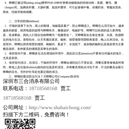
4、蟑螂已被证明(zhèng míng)携带约40-50种对脊椎动物致病的特殊结构：荚膜、鞭毛、菌
（fungus)毛，如痢疾杆菌、大肠杆菌、鼠疫杆菌等，可引起食物中毒，传播肝炎、脊髓灰质炎、
肺炎、结核等致病细菌。
二、日常的防御(defense)
1、仔细的巡查下水沟，墙上的裂缝，地板隔及窗户，防止蟑螂进入。蟑螂怎么消灭如今，越来
越多的家庭，厨房电器的故障与蟑螂有关，像微波炉、电磁炉等。蟑螂可以轻易的进入家用电
器，造成事故。因此人们现在也称蟑螂为 “ 电脑害虫 ” 。灭蟑螂喜欢在靠近食源、水源、热源附
近的地方生活。喜暗怕光，白天常藏在家具、橱柜、墙壁缝隙等阴暗角落里，晚上出来活动。在
居室内，蟑螂以厨房墙壁的缝隙、碗橱内、案桌下、水池底下、放杂物的橱柜以及煤炭堆为主要
栖息场所。各种家具的缝隙是其孳生的场所。
2、保持室内干燥，蟑螂多生活在潮湿的环境中，因此应注意(attention)不要有任何漏水的地方，
尤其是厨房。
3、保持室内清洁，在清洁，干燥的环境中，蟑螂会感到自己不受欢迎。用餐后要将食物及时密
闭，将地上及垃圾(Rubbish)袋内的垃圾及时清洗，并将餐具用热水冲先干净，不洁的餐具会吸引
蟑螂的目光。另外炉灶等处也要定期的清洁。
三、蟑螂的最佳防治方法？灭蟑螂公司(Company)告诉你
深圳市三合消杀有限公司
联系电话：
18718568168
贾工
18718568168
贾工
公司网址：
http://www.shahaichong.com/
扫描下方二维码，免费咨询！