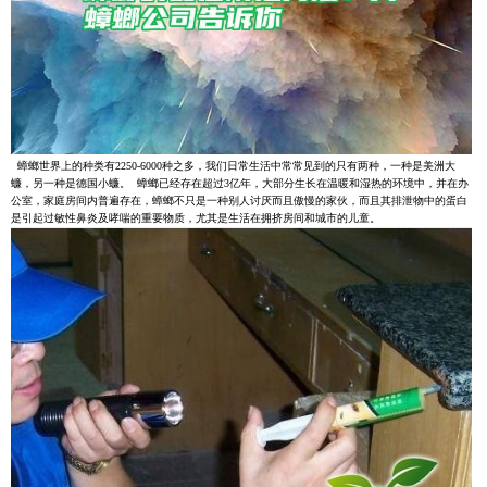
蟑螂世界上的种类有2250-6000种之多，我们日常生活中常常见到的只有两种，一种是美洲大
蠊，另一种是德国小蠊。 蟑螂已经存在超过3亿年，大部分生长在温暖和湿热的环境中，并在办
公室，家庭房间内普遍存在，蟑螂不只是一种别人讨厌而且傲慢的家伙，而且其排泄物中的蛋白
是引起过敏性鼻炎及哮喘的重要物质，尤其是生活在拥挤房间和城市的儿童。