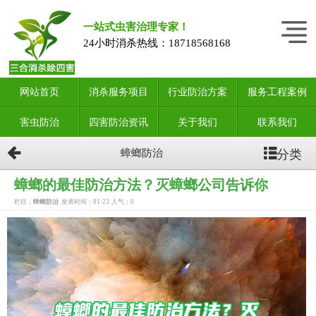
一站式虫害治理专家！
24小时消杀热线：
18718568168
网站首页
消杀服务项目
行业防治方案
服务工程案例
害虫防治
四害防治资讯
关于我们
联系我们
分类
蟑螂防治
蟑螂的最佳防治方法？灭蟑螂公司告诉你
栏目：
蟑螂防治
发表时间：01-23
人气：
0