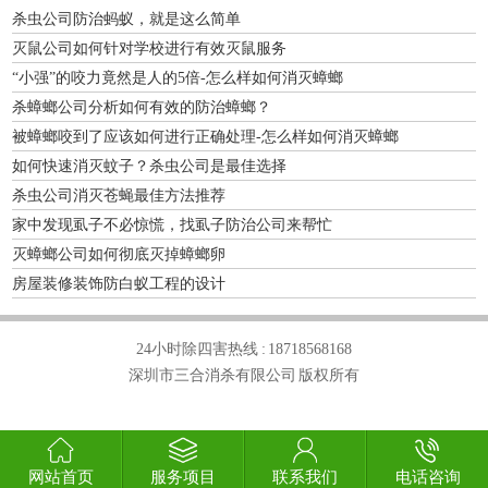
杀虫公司防治蚂蚁，就是这么简单
灭鼠公司如何针对学校进行有效灭鼠服务
“小强”的咬力竟然是人的5倍-怎么样如何消灭蟑螂
杀蟑螂公司分析如何有效的防治蟑螂？
被蟑螂咬到了应该如何进行正确处理-怎么样如何消灭蟑螂
如何快速消灭蚊子？杀虫公司是最佳选择
杀虫公司消灭苍蝇最佳方法推荐
家中发现虱子不必惊慌，找虱子防治公司来帮忙
灭蟑螂公司如何彻底灭掉蟑螂卵
房屋装修装饰防白蚁工程的设计
24小时除四害热线 :
18718568168
深圳市三合消杀有限公司 版权所有
网站首页
服务项目
联系我们
电话咨询