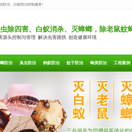
虫防治、白蚁防治控制服务!
杀虫除四害、白蚁消杀、灭蟑螂，除老鼠蚊
害源头控制与管理 解决虫害困扰 创造健康环境
螂防治
臭虫防治
蚂蚁防治
蚊子防治
蝇类防治
工程案例