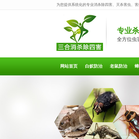
为您提供系统化的专业消杀除四害、灭杀害虫、害
专业
全方位虫
网站首页
白蚁防治
老鼠防治
蟑