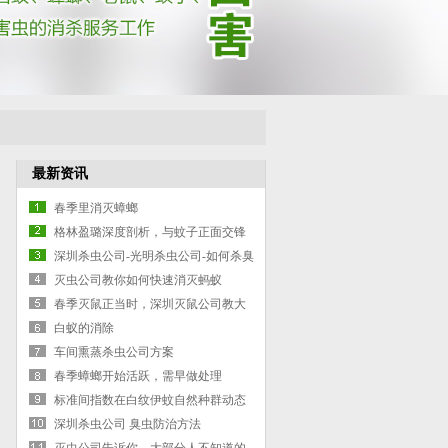
最新资讯
春季里消灭蟑螂
格林盈璐深度剖析，与蚊子正面交锋
灭蚊灯是否有效
深圳杀虫公司-光明杀虫公司-如何杀臭
虫-臭虫防治的方案
灭虫公司教你如何快速消灭蚂蚁
春季灭鼠正当时，深圳灭鼠公司教大
家如何灭鼠
白蚁的消除
车间熏蒸杀虫公司方案
春季蟑螂开始活跃，需早做处理
标准间指数在白纹伊蚊自然种群动态
深圳杀虫公司 臭虫防治方法