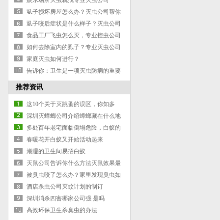
娱乐场所灭虫就找专业灭虫公司
虱子损坏房屋怎么办？灭虫公司帮你
搞定
虱子咬后症状是什么样子？灭虫公司
支招：教你辨别是否被虱子叮咬
食品工厂飞虫怎么灭，专业控虫公司
告诉你
如何去除室内的虱子？专业灭虫公司
告诉你
家庭灭虫如何进行？
告诉你：卫生是一项灭虫防病的重要
措施
推荐资讯
这10个关于灭跳蚤的误区，你知多
少？
深圳灭蟑螂公司介绍蟑螂藏在什么地
方-怎么样灭除蟑螂的方法
多处百年老宅面临倒塌危险，白蚁的
房子能不能住
春暖花开白蚁又开始活动起来
潮湿的卫生间易招白蚁
灭鼠公司告诉你什么方法灭鼠效果最
好
被臭虫咬了怎么办？家里发现臭虫如
何杀？
酒店杀虫公司灭蚊计划的制订
深圳消杀四害哪家公司强 是吗
高效环保卫生杀臭虫的办法