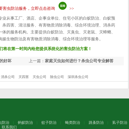
要害虫防治服务，立即点击咨询
>>
专业从事工厂、酒店、企事业单位、住宅小区的白蚁防治、白蚁预
、杀四害、清洁服务、有害物质消除消毒、综合环境治理、消杀药
一体的服务机构。主要提供白蚁防治、灭臭虫、灭老鼠、灭蟑螂、
病媒生物防治及有害物质消除消毒、综合环境治理等服务。
们将在第一时间内给您提供系统化的害虫防治方案！
的好坏
上一篇：
家庭灭虫如何进行？杀虫公司专业解答
消杀公司
灭四害
灭虫公司
除虫公司
深圳杀虫公司
虫防治
蚂蚁防治
蚊子防治
蝇类防治
跳蚤防治
虱子防治
联系我们