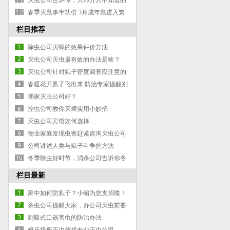
灭虫公司告诉你，大部分人不知道的
灭蚂蚁除蚂蚁防治蚂蚁小妙招
春季灭鼠事半功倍 3月成年鼠进入繁
殖期
栏目推荐
除虫公司灭蟑的效果评价方法
灭虫公司灭虫最有效的办法是啥？
灭虫公司针对虱子密度调查应注意的
特殊部位
春暖花开虱子飞出来 防治专家提醒别
擅用灭虫剂
哪家灭虫公司好？
控虫公司教你灭蟑实用小妙招
灭虫公司宾馆如何选择
物业家庭发现虫害赶紧咨询灭虫公司
公司讲述人类与虱子斗争的方法
冬季除虫好时节，消杀公司告诉你冬
季灭虫那些事
栏目最新
家中如何防虱子？小编为您支招喽！
杀虫公司提醒大家，办公司灭虫前要
做好准备工作
刺吸式口器害虫的防治办法