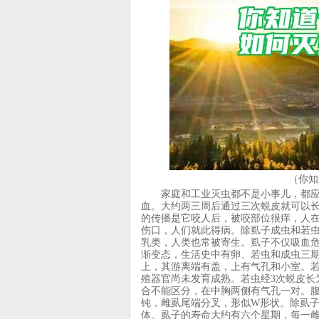
（你知
家庭和工业灭虫都不是小事儿，都应该
血。大约两三周后通过三次蜕皮就可以
的传播是它咬人后，被咬部位很痒，人
伤口，人们就此得病。除虱子成虫和若
乳类，人类也常被寄生。虱子不仅吸血
渐变态，生活史中有卵、若虫和成虫三期。
上，其游离端有盖，上有气孔和小室。
殖器官尚未发育成熟。若虫经3次蜕皮长
合不能区分，在中胸两侧有气孔一对。腹
钝，雌虱尾端分叉，形似W形状。除虱
体。虱子的寿命大约有六个星期，每一