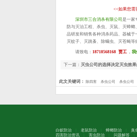
<<
如果您需
深圳市三合消杀有限公司
是一家
防与灭治工程、杀虫、灭鼠、灭蟑螂
品研发和销售各种消杀药品、器械于
灭蚊子、灭跳蚤、除螨虫、灭苍蝇等
请致电：
18718568168 贾工
，
我
下一篇：
灭虫公司的选择决定灭虫效果
此文关键词：
除四害
杀虫公司
杀虫公司
白蚁防治
老鼠防治
蟑螂防治
臭
四害防治资讯
害虫防治
问题解答