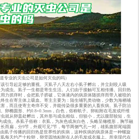
道专业的灭虫公司是如何灭虫的吗）
引导起足够的重视。灭虱子八天左右小虱子孵出，并立刻咬人吸
长为成虫。虱子一生都是寄生生活。人们由于接触可互相传播。回归热
在用力抓痒时，会把虱子挤破，它体液内的病原体随抓痒而带入被咬的
虫终生在寄主体上吸血。寄主主要为：陆生哺乳类动物，少数为海栖哺
危害，而且使寄主奇痒不安，并能传染很多重要的人畜疾病。虱子防治
卵椭圆形、约0.8×0.3mm，白色，俗称虮子。卵粘附在毛发或纤维
若虫就从卵盖处孵出，其外形与成虫相似，但较小，尤以腹部较短，生
为成虫。杀虱子俗称：衣虱，为灰色或灰白色，头略呈橄榄形，胸节融
长而扁，分9节，外观可见7节，每节两侧气孔一对，雄虱腹部尾端圆
子由虱子传播的回归热是世界性的疾病，这种疾病的病原体是一种螺旋
雌虱每天约产十粒卵，卵坚固地粘附在人的毛发或衣服上。所幸现代在