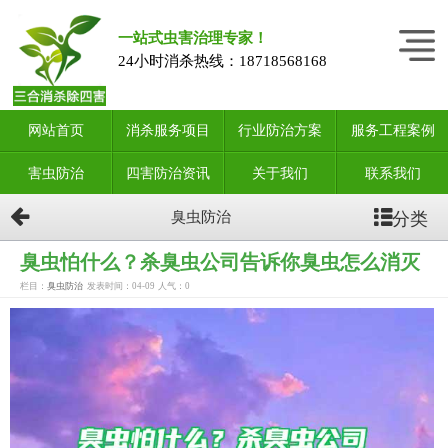
一站式虫害治理专家！
24小时消杀热线：
18718568168
网站首页
消杀服务项目
行业防治方案
服务工程案例
害虫防治
四害防治资讯
关于我们
联系我们
分类
臭虫防治
臭虫怕什么？杀臭虫公司告诉你臭虫怎么消灭
栏目：
臭虫防治
发表时间：04-09
人气：
0