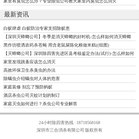
家里有臭虫怎么办？专业除虫公司教大家室内臭虫怎么消灭
最新资讯
白蚁肆虐 白蚁防治专家支招除蚁患
【深圳灭蟑螂公司】冬季是消灭蟑螂的好时机-怎么样如何消灭蟑螂
黑作坊喷洒农药杀苍蝇 用含老鼠屎陈化粮做米糕((组图)
【灭蟑螂公司】深圳除四害先进区县考核鉴定办法(试行)-怎么样如何
消灭蟑螂
家里发现跳蚤应该怎么消灭
高效环保卫生杀臭虫的办法
除螨虫介绍螨虫对人体的危害
家庭装修 别忘了预防蚂蚁
酒店杀虫公司灭蚊计划的制订
家庭灭虫如何进行？杀虫公司专业解答
24小时除四害热线 :
18718568168
深圳市三合消杀有限公司 版权所有