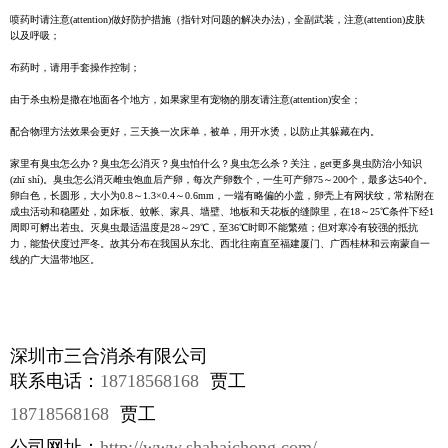
喷药时请注意(attention)做好防护措施（指针对问题的解决办法)，全副武装，注意(attention)皮肤
以及呼吸；
布药时，请用手套操作控制；
由于杀虫粉是撒在地面各个地方，如果家里有宠物的朋友请注意(attention)安全；
配合物理方法效果会更好，三天换一次床单，被单，用开水烫，以防止其躲藏在内。
家里有臭虫怎么办？臭虫怎么消灭？臭虫怕什么？臭虫怎么杀？关注，get更多臭虫防治小知识
(zhī shí)。臭虫怎么消灭雌虫饱血后产卵，每次产卵数个，一生可产卵75～200个，最多达540个。
卵白色，长圆形，大小为0.8～1.3×0.4～0.6mm，一端有略偏的小盖，卵壳上有网状纹，常粘附在
成虫活动和稳匿处，如床板、蚊帐、家具、墙壁、地板和天花板的缝隙里，在18～25℃条件下经1
周即可孵出若虫。灭臭虫最适温度是28～29℃，至36℃时即不能繁殖；但对寒冷有较强的抵抗
力，能蛰伏度过严冬。故其分布在我国从东北、西北往南直至福建厦门、广西桂林和云南蒙自一
线的广大温带地区。
深圳市三合消杀有限公司
联系电话：
18718568168
贾工
18718568168
贾工
公司网址：
http://www.shahaichong.com/