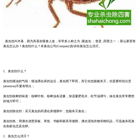
臭虫也叫木蚤，因为其喜欢吸食人血，非常多人称之为 ;吸血虫 ；曾是 ;四害之一 ；那么家里有
臭虫怎么办？臭虫怕什么？杀臭虫公司(Company)告诉你臭虫怎么消灭。
1、臭虫怕什么？
臭虫怕煤油的气味：煤油洒在床的边沿，臭虫闻了即死，其它虫也能被杀灭，但是要特别注意
(attention)不要有明火；
臭虫怕桉树的味道：桉树叶粉、桉树油各适量，加适量肥皂水，松节油调匀，抹在臭虫常常爬扰
的地方即可；
臭虫怕除虫剂：买灭臭虫的药洒在床缝隙中，也能杀灭臭虫；
臭虫怕热：用沸水浇烫床板、草垫、书橱和家具等缝隙，沸水浸泡衣物等棉织品，可迅速杀死臭
虫各龄虫态及虫卵。
2、臭虫怎么消灭？