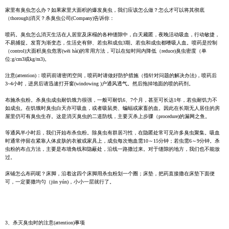
家里有臭虫怎么办？如果家里大面积的爆发臭虫，我们应该怎么做？怎么才可以将其彻底
（thorough)消灭？杀臭虫公司(Company)告诉你：
喷药。臭虫怎么消灭生活在人居室及床榻的各种缝隙中，白天藏匿，夜晚活动吸血，行动敏捷，
不易捕捉。发育为渐变态，生活史有卵、若虫和成虫3期。若虫和成虫都嗜吸人血。喷药是控制
（control)大面积臭虫危害(wēi hài)的常用方法，可以在短时间内降低（reduce)臭虫密度（单
位:g/cm3或kg/m3)。
注意(attention)：喷药前请密闭空间，喷药时请做好防护措施（指针对问题的解决办法)，喷药后
3~4小时，进房后请迅速打开窗(windowing )户通风透气。然后拖掉地面的喷的药剂。
布施杀虫粉。杀臭虫成虫耐饥饿力很强，一般可耐饥6、7个月，甚至可长达1年，若虫耐饥力不
如成虫。在饥饿时臭虫白天亦可吸血，或者吸鼠类、蝙蝠或家畜的血。因此在长期无人居住的房
屋里仍可有臭虫生存。这是消灭臭虫的二道防线，主要灭杀上步骤（procedure)的漏网之鱼。
等通风半小时后，我们开始布杀虫粉。除臭虫有群居习性，在隐匿处常可见许多臭虫聚集。吸血
时通常停留在紧靠人体皮肤的衣被或家具上，成虫每次饱血需10～15分钟；若虫需6～9分钟。杀
虫粉的布点方法，主要是布墙角线和隐蔽处，沿线一路撒过来。对于缝隙的地方，我们也不能放
过。
床铺怎么布药呢？床脚，沿着这四个床脚用杀虫粉划一个圈；床垫，把药直接撒在床垫下面便
可，一定要撒均匀（jūn yún)，小小一层就行了。
3、杀灭臭虫时的注意(attention)事项